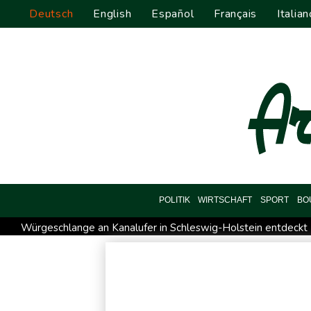
Deutsch
English
Español
Français
Italian
POLITIK
WIRTSCHAFT
SPORT
BO
Würgeschlange an Kanalufer in Schleswig-Holstein entdeckt
Sri Lanka setzt nach Unruhen in Gefängnis Soldaten ein
Zu
76-jähriger Landwirt in Nordrhein-Westfalen von Traktor über
Deutschlands Exporte im Juni leicht gestiegen
Ungenügend