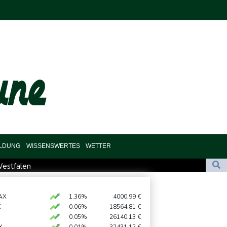
ILDUNG
WISSENSWERTES
WETTER
Westfalen
 zu
ächtiger wieder auf freiem Fuß
AX
1.36%
4000.99
€
X
0.06%
18564.81
€
ar zahlen
0.05%
26140.13
€