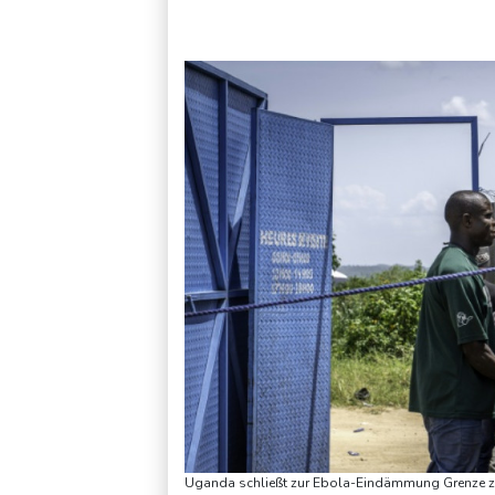
Argentinien: Polizei geht mit Tränengas und Gummigeschoss
Uganda schließt zur Ebola-Eindämmung Grenze z