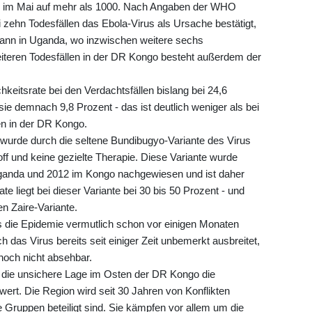
s im Mai auf mehr als 1000. Nach Angaben der WHO
 zehn Todesfällen das Ebola-Virus als Ursache bestätigt,
 Mann in Uganda, wo inzwischen weitere sechs
weiteren Todesfällen in der DR Kongo besteht außerdem der
.
hkeitsrate bei den Verdachtsfällen bislang bei 24,6
 sie demnach 9,8 Prozent - das ist deutlich weniger als bei
n in der DR Kongo.
wurde durch die seltene Bundibugyo-Variante des Virus
off und keine gezielte Therapie. Diese Variante wurde
Uganda und 2012 im Kongo nachgewiesen und ist daher
ate liegt bei dieser Variante bei 30 bis 50 Prozent - und
en Zaire-Variante.
s die Epidemie vermutlich schon vor einigen Monaten
 das Virus bereits seit einiger Zeit unbemerkt ausbreitet,
och nicht absehbar.
die unsichere Lage im Osten der DR Kongo die
t. Die Region wird seit 30 Jahren von Konflikten
e Gruppen beteiligt sind. Sie kämpfen vor allem um die