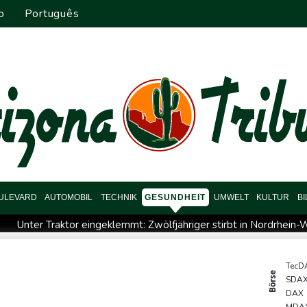
o
Português
ULEVARD
AUTOMOBIL
TECHNIK
GESUNDHEIT
UMWELT
KULTUR
B
Unter Traktor eingeklemmt: Zwölfjähriger stirbt in Nordrhein-
wächse in der Autobranche: Industrieproduktion legt im Juni leicht
rollt und getötet
Nach Tod von 37-Jähriger in Hessen: Tatverd
TecD
Börse
SDA
er Schutz von Kindern: Meta muss in den USA 567 Millionen Doll
DAX