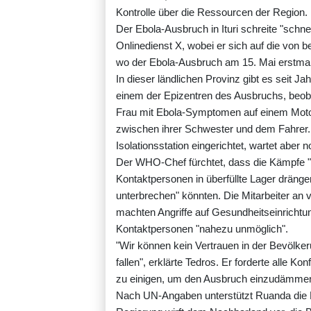
Kontrolle über die Ressourcen der Region.
Der Ebola-Ausbruch in Ituri schreite "sch
Onlinedienst X, wobei er sich auf die von 
wo der Ebola-Ausbruch am 15. Mai erstma
In dieser ländlichen Provinz gibt es seit 
einem der Epizentren des Ausbruchs, beoba
Frau mit Ebola-Symptomen auf einem Moto
zwischen ihrer Schwester und dem Fahrer.
Isolationsstation eingerichtet, wartet aber 
Der WHO-Chef fürchtet, dass die Kämpfe 
Kontaktpersonen in überfüllte Lager drän
unterbrechen" könnten. Die Mitarbeiter an vo
machten Angriffe auf Gesundheitseinrichtu
Kontaktpersonen "nahezu unmöglich".
"Wir können kein Vertrauen in der Bevölk
fallen", erklärte Tedros. Er forderte alle Kon
zu einigen, um den Ausbruch einzudämme
Nach UN-Angaben unterstützt Ruanda die 