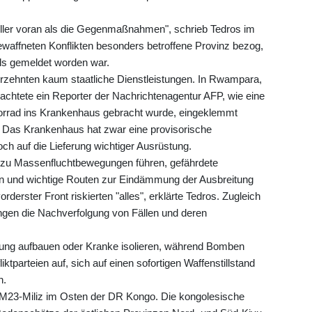
neller voran als die Gegenmaßnahmen", schrieb Tedros im
bewaffneten Konflikten besonders betroffene Provinz bezog,
ls gemeldet worden war.
Jahrzehnten kaum staatliche Dienstleistungen. In Rwampara,
chtete ein Reporter der Nachrichtenagentur AFP, wie eine
rrad ins Krankenhaus gebracht wurde, eingeklemmt
 Das Krankenhaus hat zwar eine provisorische
noch auf die Lieferung wichtiger Ausrüstung.
"zu Massenfluchtbewegungen führen, gefährdete
gen und wichtige Routen zur Eindämmung der Ausbreitung
rderster Front riskierten "alles", erklärte Tedros. Zugleich
ngen die Nachverfolgung von Fällen und deren
erung aufbauen oder Kranke isolieren, während Bomben
fliktparteien auf, sich auf einen sofortigen Waffenstillstand
n.
M23-Miliz im Osten der DR Kongo. Die kongolesische