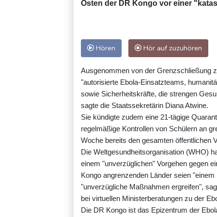
Osten der DR Kongo vor einer "katast
Hören
Hör auf zuzuhören
Ausgenommen von der Grenzschließung zw
"autorisierte Ebola-Einsatzteams, humanitä
sowie Sicherheitskräfte, die strengen Ges
sagte die Staatssekretärin Diana Atwine.
Sie kündigte zudem eine 21-tägige Quarant
regelmäßige Kontrollen von Schülern an g
Woche bereits den gesamten öffentlichen Ve
Die Weltgesundheitsorganisation (WHO) ha
einem "unverzüglichen" Vorgehen gegen ein
Kongo angrenzenden Länder seien "einem b
"unverzügliche Maßnahmen ergreifen", 
bei virtuellen Ministerberatungen zu der E
Die DR Kongo ist das Epizentrum der Ebola-