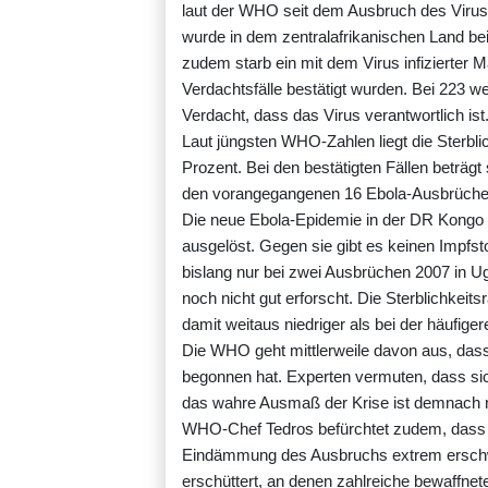
laut der WHO seit dem Ausbruch des Viru
wurde in dem zentralafrikanischen Land bei
zudem starb ein mit dem Virus infizierter
Verdachtsfälle bestätigt wurden. Bei 223 
Verdacht, dass das Virus verantwortlich ist
Laut jüngsten WHO-Zahlen liegt die Sterblic
Prozent. Bei den bestätigten Fällen beträgt
den vorangegangenen 16 Ebola-Ausbrüche
Die neue Ebola-Epidemie in der DR Kongo 
ausgelöst. Gegen sie gibt es keinen Impfst
bislang nur bei zwei Ausbrüchen 2007 in 
noch nicht gut erforscht. Die Sterblichkeitsr
damit weitaus niedriger als bei der häufiger
Die WHO geht mittlerweile davon aus, das
begonnen hat. Experten vermuten, dass sich
das wahre Ausmaß der Krise ist demnach n
WHO-Chef Tedros befürchtet zudem, dass 
Eindämmung des Ausbruchs extrem erschwer
erschüttert, an denen zahlreiche bewaffnet