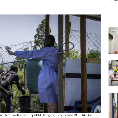
en gegen Proteste vor
WNBA: Toronto bleibt trotz starker Saba
MDA
Euro
Gold
EUR/
ur Demokratischen Republik Kongo / Foto: Glody MURHABAZI -