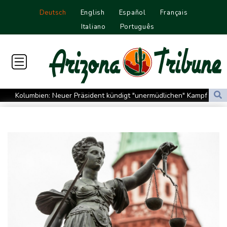
Deutsch
English
Español
Français
Italiano
Português
Kolumbien: Neuer Präsident kündigt "unermüdlichen" Kampf
gegen Drogengewalt an
BUND kritisiert Lockerung von Sonn- und Feiertagsfahrverbot für
Lastwagen
Trump spricht nach Ballsaal-Urteil von "nationaler Schande"
Abholzung im Amazonas auf niedrigstem Stand seit einem
Jahrzehnt
Frei: Über Beteiligung an AfD-Regierung entscheidet nicht CDU
in Sachsen-Anhalt
US-Senat stimmt für umfassendes Sanktionspaket gegen