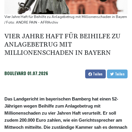
Russland
"Rente mit 63": Unionsfraktionschef Frei offen für Härtefall- und
Vier Jahre Haft für Beihilfe zu Anlagebetrug mit Millionenschaden in Bayern
Übergangslösungen
/ Foto: ANDRE PAIN - AFP/Archiv
Ceuta-Andrang: EU fordert von Meta und Tiktok Vorgehen gegen
VIER JAHRE HAFT FÜR BEIHILFE ZU
Falschinformationen
ANLAGEBETRUG MIT
Rechter Hardliner De la Espriella als Kolumbiens Präsident
MILLIONENSCHADEN IN BAYERN
vereidigt
Infantino erhält Unterstützung aus Südamerika
BOULEVARD
01.07.2026
Teilen
Teilen
Das Landgericht im bayerischen Bamberg hat einen 52-
Jährigen wegen Beihilfe zum Anlagebetrug mit
Millionenschaden zu vier Jahren Haft verurteilt. Er soll
zudem 200.000 Euro zahlen, wie ein Gerichtssprecher am
Mittwoch mitteilte. Die zuständige Kammer sah es demnach