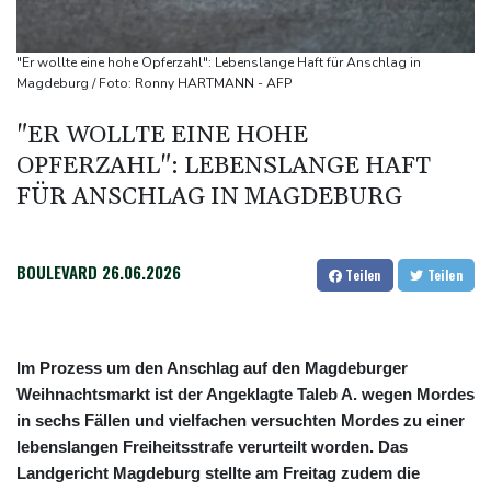
Flughafen zurück
US-Berufungsgericht bestätigt Aussetzung von Trumps
"Er wollte eine hohe Opferzahl": Lebenslange Haft für Anschlag in
umstrittenen Ballsaal-Plänen
Magdeburg / Foto: Ronny HARTMANN - AFP
Nach Andrang auf Ceuta: Spanien und Italien streiten über
"ER WOLLTE EINE HOHE
Grenzkontrollen
OPFERZAHL": LEBENSLANGE HAFT
Niewiadoma fährt am Mont Ventoux ins Gelbe Trikot
FÜR ANSCHLAG IN MAGDEBURG
Trumps umstrittener Justizminister Blanche kurz vor der
Bestätigung im Senat
BOULEVARD
26.06.2026
Teilen
Teilen
Im Prozess um den Anschlag auf den Magdeburger
Weihnachtsmarkt ist der Angeklagte Taleb A. wegen Mordes
in sechs Fällen und vielfachen versuchten Mordes zu einer
lebenslangen Freiheitsstrafe verurteilt worden. Das
Landgericht Magdeburg stellte am Freitag zudem die