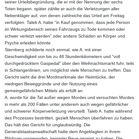
seiner Urteilsbegründung, die er mit der Nennung der sechs
Toten begann. später zählte er auch die Verletzungen aller
Nebenkläger auf, von denen zahlreiche das Urteil am Freitag
verfolgten. Taleb A. habe "in Kauf genommen, dass jede Person
im Wirkungsbereich seines Fahrzeugs zu Tode kommen oder
schwer verletzt werden" oder andere Schäden an Körper und
Psyche erleiden könnte.
Sternberg schilderte noch einmal, wie A. mit einer
Geschwindigkeit von bis zu 48 Stundenkilometern und "voll
durchgedrücktem Gaspedal" über den Weihnachtsmarkt fuhr, teils
in Schlangenlinien, um möglichst viele Menschen zu treffen. Das
Gericht sieht die drei Mordmerkmale der Heimtücke, der
niedrigen Beweggründe und der Nutzung eines
gemeingefährlichen Mittels als erfüllt an.
A. wurde für die Tat außer wegen Mordes und versuchten Mordes
in mehr als 200 Fällen unter anderem auch wegen gefährlicher
und schwerer Körperverletzung verurteilt. Taleb A. hatte während
des Prozesses bestritten, gezielt Menschen überfahren zu haben.
Das hält das Gericht für unglaubwürdig. Die
Generalstaatsanwaltschaft hatte dem Angeklagten in ihrem
Plädoyer vorgeworfen, keinerlei Reue gezeigt zu haben. Die