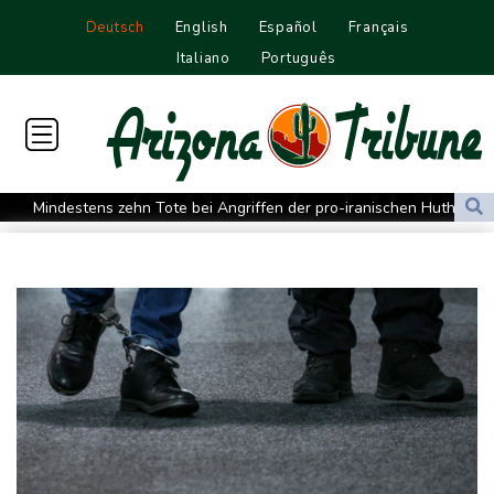
Deutsch
English
Español
Français
Italiano
Português
Mindestens zehn Tote bei Angriffen der pro-iranischen Huthis im
Jemen
US-Senat stimmt für verschärfte Sanktionen gegen Russland
US-Gericht setzt Bau von Trumps Ballsaal aus - Präsident
kündigt Berufung an
Direkt-ICE Berlin-Paris bleibt wegen Technikproblemen vorerst
unterbrochen
Selenskyj erstmals seit Beginn von Ukraine-Krieg nach Serbien
gereist
Russland weist Verantwortung für Drohnenvorfall an Leipziger