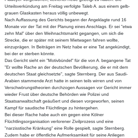
Urteilsverkündung am Freitag verfolgte Taleb A. aus einem gelb-
grauen Glaskasten heraus völlig unbewegt.
Nach Auffassung des Gerichts begann der Angeklagte rund 16
Monate vor der Tat mit der Planung eines Anschlags. Er sei "etwa
zehn Mal" über den Weihnachtsmarkt gegangen, um sich die
Strecke, die er später mit seinem Mietwagen fahren wollte,
einzuprägen. In Beiträgen im Netz habe er eine Tat angekündigt,
bei der er sterben könnte.
Das Gericht sieht ein "Motivbündel" für die von A. begangene Tat
"Er wollte Rache an der deutschen Bevölkerung, die er mit dem
deutschen Staat gleichsetzte", sagte Sternberg. Der aus Saudi-
Arabien stammende Arzt hatte in seinen teils wirren und von
Verschwörungstheorien durchzogen Aussagen vor Gericht immer
wieder Frust über deutsche Behörden wie Polizei und
Staatsanwaltschaft geäußert und diesen vorgeworfen, seinen
Kampf für saudische Flüchtlinge zu hintergehen.
Bei dieser Rache habe auch ein gegen eine Kölner
Flüchtlingsorganisation verlorener Zivilprozess und eine
"narzisstische Kränkung" eine Rolle gespielt, sagte Sternberg.
Zudem habe er öffentliche Aufmerksamkeit für seine Anliegen