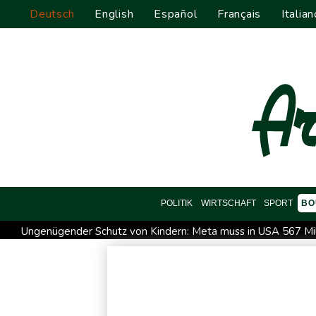
Deutsch
English
Español
Français
Italian
POLITIK
WIRTSCHAFT
SPORT
BO
Ungenügender Schutz von Kindern: Meta muss in USA 567 Mil
USA wollen bei Visa-Anträgen offenbar Online-Aktivitäten no
Trump unternimmt neuen Vorstoß im Streit um US-Staatsbürg
58 Soldaten im Jemen bei Huthi-Angriffen getötet - Regieru