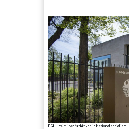
Jemen: 38 Soldaten bei Huthi-Angriffen getötet - Regierung 
BGH urteilt über Archiv von in Nationalsozialism