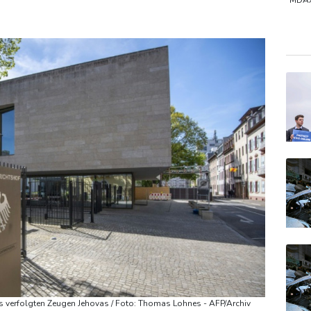
kündigt Vergeltung an
Mindestens zwei Tote bei Bombenexplo
MDA
Gold
TecD
SDA
us verfolgten Zeugen Jehovas / Foto: Thomas Lohnes - AFP/Archiv