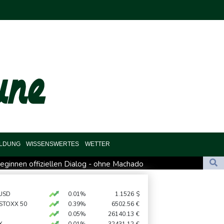
ILDUNG
WISSENSWERTES
WETTER
eginnen offiziellen Dialog - ohne Machado
al für Drohnenabwehr zuständig sein
di-Arabien
USD
0.01%
1.1526
$
 STOXX 50
0.39%
6502.56
€
 hält zu Infantino
0.05%
26140.13
€