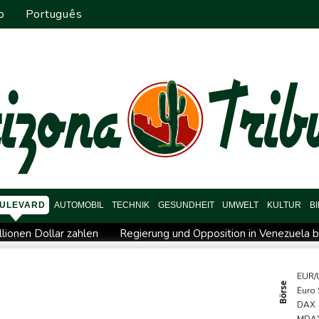
o
Português
ULEVARD
AUTOMOBIL
TECHNIK
GESUNDHEIT
UMWELT
KULTUR
B
lionen Dollar zahlen
Regierung und Opposition in Venezuela b
ch stärker überprüfen
Röwekamp: Innenministerium muss zentr
erschaft
Erdogan reist zu Dreier-Gipfel mit Pakistan nach Sau
EUR/
Börse
Euro
ng kündigt Vergeltung an
UEFA hält an FIFA-Boykott fest - CAF
DAX