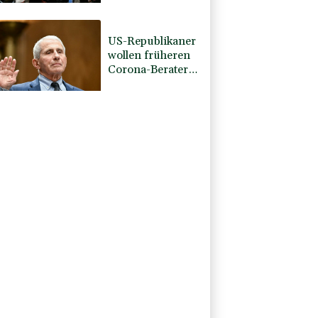
Damaskus
explodiert
US-Republikaner
wollen früheren
Corona-Berater
Fauci vor Gericht
stellen lassen