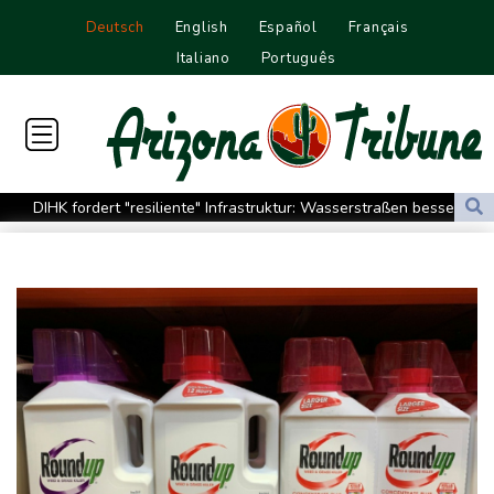
Deutsch
English
Español
Français
Italiano
Português
DIHK fordert "resiliente" Infrastruktur: Wasserstraßen besser an
Niedrigwasser anpassen
Zverev hadert nach Aus: "Schlechtestes Spiel der Saison"
Vier deutsche, neun neue: Teammanager-Rekorde in England
Trump-Hubschrauber über Washington womöglich
Passagierflugzeug zu nahe gekommen
Niedrigwasser: Industrie- und Schifffahrtsverbände fordern
konkrete Schritte
Extremes Niedrigwasser: Verkehrsminister Bilger lädt zu
Spitzentreffen in Bonn