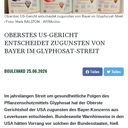
Bundesgerichtshof urteilt über Mann wegen Kriegsverbrechen in
syrischem Bürgerkrieg
Oberstes US-Gericht entscheidet zugunsten von Bayer im Glyphosat-Streit
Urteil in Prozess um tödlichen Autoanschlag auf Verdi-
/ Foto: Mark RALSTON - AFP/Archiv
Demonstration in München
OBERSTES US-GERICHT
Vorwurf der Preisabsprache: Drei US-Produzenten müssen 53
ENTSCHEIDET ZUGUNSTEN VON
Millionen Eier spenden
BAYER IM GLYPHOSAT-STREIT
Investoren-Affäre: Fifa-Spitze stellt sich "uneingeschränkt" hinter
Infantino
BOULEVARD
25.06.2026
Teilen
Teilen
Im jahrelangen Streit um gesundheitliche Folgen des
Pflanzenschutzmittels Glyphosat hat der Oberste
Gerichtshof der USA zugunsten des Bayer-Konzerns aus
Leverkusen entschieden. Bundesweite Warnhinweise in den
USA hätten Vorrang vor solchen der Bundesstaaten, hieß