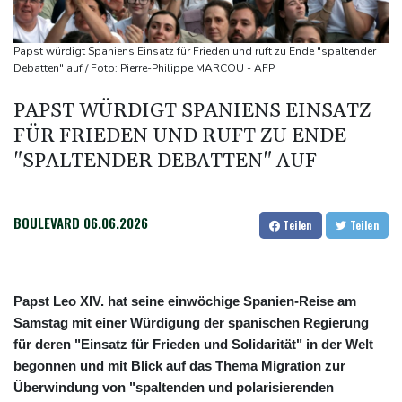
Frankreichs Außenminister Barrot kündigt Reaktion auf russische
Wahlkampf-Einmischung an
Papst würdigt Spaniens Einsatz für Frieden und ruft zu Ende "spaltender
Ein Viertel der Reisenden in Deutschland lässt sich Ziele von der
Debatten" auf / Foto: Pierre-Philippe MARCOU - AFP
KI vorschlagen
PAPST WÜRDIGT SPANIENS EINSATZ
Norwegens Fußball-Verband fordert Infantinos Rücktritt
FÜR FRIEDEN UND RUFT ZU ENDE
Verurteilte Linksextremistin: Bundesgerichtshof bestätigt
"SPALTENDER DEBATTEN" AUF
Beugehaft für Lina E.
Verweigerter Dopingtest: NADA will Vierjahressperre für Ansah
BOULEVARD
06.06.2026
Teilen
Teilen
Papst Leo XIV. hat seine einwöchige Spanien-Reise am
Samstag mit einer Würdigung der spanischen Regierung
für deren "Einsatz für Frieden und Solidarität" in der Welt
begonnen und mit Blick auf das Thema Migration zur
Überwindung von "spaltenden und polarisierenden