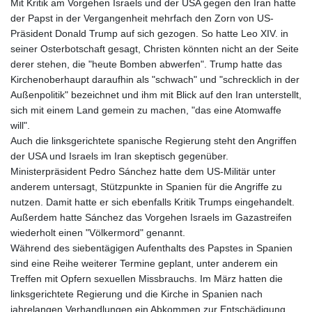
Mit Kritik am Vorgehen Israels und der USA gegen den Iran hatte
der Papst in der Vergangenheit mehrfach den Zorn von US-
Präsident Donald Trump auf sich gezogen. So hatte Leo XIV. in
seiner Osterbotschaft gesagt, Christen könnten nicht an der Seite
derer stehen, die "heute Bomben abwerfen". Trump hatte das
Kirchenoberhaupt daraufhin als "schwach" und "schrecklich in der
Außenpolitik" bezeichnet und ihm mit Blick auf den Iran unterstellt,
sich mit einem Land gemein zu machen, "das eine Atomwaffe
will".
Auch die linksgerichtete spanische Regierung steht den Angriffen
der USA und Israels im Iran skeptisch gegenüber.
Ministerpräsident Pedro Sánchez hatte dem US-Militär unter
anderem untersagt, Stützpunkte in Spanien für die Angriffe zu
nutzen. Damit hatte er sich ebenfalls Kritik Trumps eingehandelt.
Außerdem hatte Sánchez das Vorgehen Israels im Gazastreifen
wiederholt einen "Völkermord" genannt.
Während des siebentägigen Aufenthalts des Papstes in Spanien
sind eine Reihe weiterer Termine geplant, unter anderem ein
Treffen mit Opfern sexuellen Missbrauchs. Im März hatten die
linksgerichtete Regierung und die Kirche in Spanien nach
jahrelangen Verhandlungen ein Abkommen zur Entschädigung