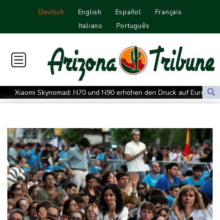
Deutsch
English
Español
Français
Italiano
Português
Xiaomi Skynomad: N70 und N90 erhöhen den Druck auf Europas
SUV-Markt
Sicherheitskreise vermuten russische Kampagne hinter
Falschvideo zu Merz-Rücktritt
Papst Leo XIV. will bei Frankreich-Besuch Missbrauchsopfer
treffen
Nationaler Sicherheitsrat mit Merz tagt zu Drohnenvorfall in
Leipzig
Kabel der Deutschen Bahn beschädigt: Kölner Staatsschutz
ermittelt wegen Sabotage