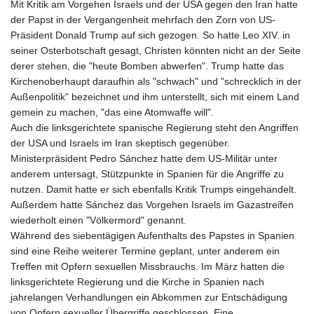
Mit Kritik am Vorgehen Israels und der USA gegen den Iran hatte
der Papst in der Vergangenheit mehrfach den Zorn von US-
Präsident Donald Trump auf sich gezogen. So hatte Leo XIV. in
seiner Osterbotschaft gesagt, Christen könnten nicht an der Seite
derer stehen, die "heute Bomben abwerfen". Trump hatte das
Kirchenoberhaupt daraufhin als "schwach" und "schrecklich in der
Außenpolitik" bezeichnet und ihm unterstellt, sich mit einem Land
gemein zu machen, "das eine Atomwaffe will".
Auch die linksgerichtete spanische Regierung steht den Angriffen
der USA und Israels im Iran skeptisch gegenüber.
Ministerpräsident Pedro Sánchez hatte dem US-Militär unter
anderem untersagt, Stützpunkte in Spanien für die Angriffe zu
nutzen. Damit hatte er sich ebenfalls Kritik Trumps eingehandelt.
Außerdem hatte Sánchez das Vorgehen Israels im Gazastreifen
wiederholt einen "Völkermord" genannt.
Während des siebentägigen Aufenthalts des Papstes in Spanien
sind eine Reihe weiterer Termine geplant, unter anderem ein
Treffen mit Opfern sexuellen Missbrauchs. Im März hatten die
linksgerichtete Regierung und die Kirche in Spanien nach
jahrelangen Verhandlungen ein Abkommen zur Entschädigung
von Opfern sexueller Übergriffe geschlossen. Eine