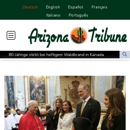
Deutsch
English
Español
Français
Italiano
Português
80-Jährige stirbt bei heftigem Waldbrand in Kanada
Westeuropa erlebt heißesten Juni und Juli seit Beginn der
Aufzeichnungen
Datenbank: 2025 starben weltweit 350 humanitäre Helfer - 186
davon im Gazastreifen
Trump verzichtet offenbar vorerst auf Angriffe auf Iran: "Halten
uns zurück"
Trauer um Jorge Messi: Fußballstar Lionel Messi nimmt Abschied
von seinem Vater
Nowitzki trauert um ersten NBA-Coach Nelson: "RIP, Legende"