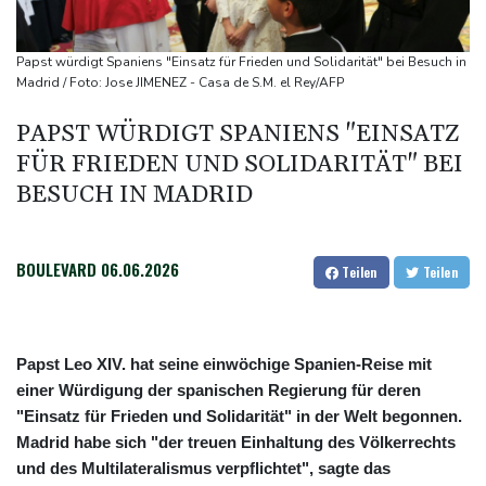
Neuer Waldbrand in Südfrankreich: Mehr als 200
Feuerwehrleute im Einsatz
Papst würdigt Spaniens "Einsatz für Frieden und Solidarität" bei Besuch in
Umfrage: Mehrheit der Deutschen gegen Abschaffung der
Madrid / Foto: Jose JIMENEZ - Casa de S.M. el Rey/AFP
"Rente mit 63"
PAPST WÜRDIGT SPANIENS "EINSATZ
Klingbeil plant höhere Besteuerung bestimmter Vereine
FÜR FRIEDEN UND SOLIDARITÄT" BEI
Bericht: Dobrindt verdoppelt Anti-Drohnen-Einheiten der
BESUCH IN MADRID
Bundespolizei
BOULEVARD
06.06.2026
Teilen
Teilen
Papst Leo XIV. hat seine einwöchige Spanien-Reise mit
einer Würdigung der spanischen Regierung für deren
"Einsatz für Frieden und Solidarität" in der Welt begonnen.
Madrid habe sich "der treuen Einhaltung des Völkerrechts
und des Multilateralismus verpflichtet", sagte das