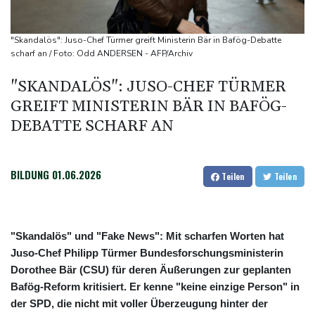
Ein Viertel der Reisenden in Deutschland lässt sich Ziele von der
KI vorschlagen
"Skandalös": Juso-Chef Türmer greift Ministerin Bär in Bafög-Debatte
Norwegens Fußball-Verband fordert Infantinos Rücktritt
scharf an / Foto: Odd ANDERSEN - AFP/Archiv
Verurteilte Linksextremistin: Bundesgerichtshof bestätigt
"SKANDALÖS": JUSO-CHEF TÜRMER
Beugehaft für Lina E.
GREIFT MINISTERIN BÄR IN BAFÖG-
Verweigerter Dopingtest: NADA will Vierjahressperre für Ansah
DEBATTE SCHARF AN
Medien: Türkischer Präsident Erdogan zu Dreiergipfel in Saudi-
Arabien eingetroffen
BILDUNG
01.06.2026
Teilen
Teilen
"Skandalös" und "Fake News": Mit scharfen Worten hat
Juso-Chef Philipp Türmer Bundesforschungsministerin
Dorothee Bär (CSU) für deren Äußerungen zur geplanten
Bafög-Reform kritisiert. Er kenne "keine einzige Person" in
der SPD, die nicht mit voller Überzeugung hinter der