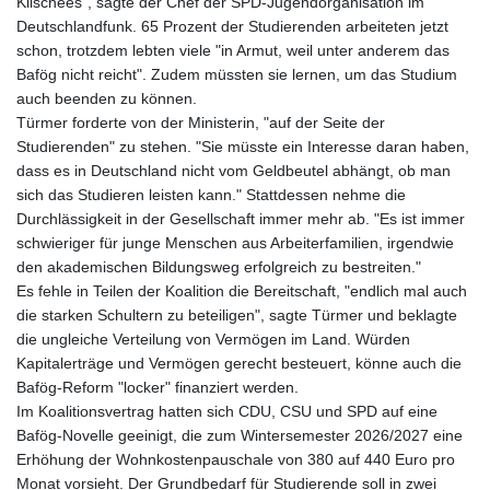
Klischees", sagte der Chef der SPD-Jugendorganisation im
Deutschlandfunk. 65 Prozent der Studierenden arbeiteten jetzt
schon, trotzdem lebten viele "in Armut, weil unter anderem das
Bafög nicht reicht". Zudem müssten sie lernen, um das Studium
auch beenden zu können.
Türmer forderte von der Ministerin, "auf der Seite der
Studierenden" zu stehen. "Sie müsste ein Interesse daran haben,
dass es in Deutschland nicht vom Geldbeutel abhängt, ob man
sich das Studieren leisten kann." Stattdessen nehme die
Durchlässigkeit in der Gesellschaft immer mehr ab. "Es ist immer
schwieriger für junge Menschen aus Arbeiterfamilien, irgendwie
den akademischen Bildungsweg erfolgreich zu bestreiten."
Es fehle in Teilen der Koalition die Bereitschaft, "endlich mal auch
die starken Schultern zu beteiligen", sagte Türmer und beklagte
die ungleiche Verteilung von Vermögen im Land. Würden
Kapitalerträge und Vermögen gerecht besteuert, könne auch die
Bafög-Reform "locker" finanziert werden.
Im Koalitionsvertrag hatten sich CDU, CSU und SPD auf eine
Bafög-Novelle geeinigt, die zum Wintersemester 2026/2027 eine
Erhöhung der Wohnkostenpauschale von 380 auf 440 Euro pro
Monat vorsieht. Der Grundbedarf für Studierende soll in zwei