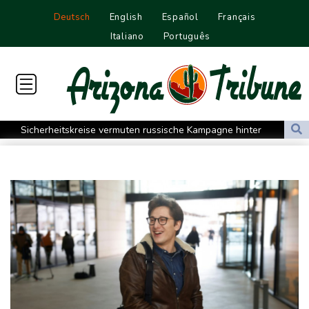
Deutsch
English
Español
Français
Italiano
Português
Sicherheitskreise vermuten russische Kampagne hinter
Falschvideo zu Merz-Rücktritt
Papst Leo XIV. will bei Frankreich-Besuch Missbrauchsopfer
treffen
Nationaler Sicherheitsrat mit Merz tagt zu Drohnenvorfall in
Leipzig
Kabel der Deutschen Bahn beschädigt: Kölner Staatsschutz
ermittelt wegen Sabotage
Frankreichs Außenminister Barrot kündigt Reaktion auf russische
Wahlkampf-Einmischung an