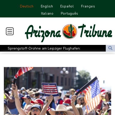
Deutsch
English
Español
Français
Italiano
Português
Sprengstoff-Drohne am Leipziger Flughafen:
Bundesanwaltschaft übernimmt Ermittlungen
Ungenügender Schutz von Kindern: Meta muss in USA 567
Millionen Dollar zahlen
Regierung und Opposition in Venezuela beginnen offiziellen
Dialog - ohne Machado
USA wollen bei Visa-Anträgen offenbar Online-Aktivitäten noch
stärker überprüfen
Röwekamp: Innenministerium muss zentral für Drohnenabwehr
zuständig sein