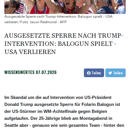
Trump unternimmt neuen Vorstoß im Streit um US-
Staatsbürgerschaft
Ausgesetzte Sperre nach Trump-Intervention: Balogun spielt - USA
Erdogan reist zu Dreier-Gipfel mit Pakistan nach Saudi-Arabien
verlieren / Foto: Jason Redmond - AFP
58 Soldaten im Jemen bei Huthi-Angriffen getötet - Regierung
AUSGESETZTE SPERRE NACH TRUMP-
kündigt Vergeltung an
INTERVENTION: BALOGUN SPIELT -
UEFA hält an FIFA-Boykott fest - CAF hält zu Infantino
USA VERLIEREN
Jemen: 38 Soldaten bei Huthi-Angriffen getötet - Regierung
kündigt Vergeltung an
WISSENSWERTES
07.07.2026
Teilen
Teilen
Im Skandal um die auf Intervention von US-Präsident
Donald Trump ausgesetzte Sperre für Folarin Balogun ist
der US-Stürmer im WM-Achtelfinale gegen Belgien
aufgelaufen. Der 25-Jährige blieb am Montagabend in
Seattle aber - genauso wie sein gesamtes Team - hinter den