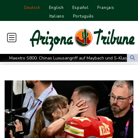
Deutsch
English
Español
Français
Italiano
Português
Maextro S800: Chinas Luxusangriff auf Maybach und S-Klasse
Leverkusen verlängert mit Carro und Rolfes
Opel Grandland Electric AWD: Zugkraft für den Wohnwagen
Schwimm-EM: Freiwasserstaffel um Wellbrock gewinnt Gold
US-Senat bestätigt Trumps umstrittenen Justizminister Blanche
Vulkan Ätna auf Sizilien erneut ausgebrochen - Ankünfte am
Flughafen Catania gestrichen
Selenskyj: Mindestens vier Tote durch russische Angriffe in
Region Kiew
Mercedes GLA neu gegen alt: Der große Sprung ins