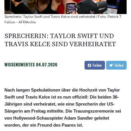
Elektrozeitalter
Skoda Kodiaq gegen VW Tayron: Das bessere Familien-SUV
Sprecherin: Taylor Swift und Travis Kelce sind verheiratet / Foto: Patrick T.
Leagues Cup: Müller mit Vancouver schon ausgeschieden
Fallon - AFP/Archiv
SPRECHERIN: TAYLOR SWIFT UND
TRAVIS KELCE SIND VERHEIRATET
WISSENSWERTES
04.07.2026
Teilen
Teilen
Nach langen Spekulationen über die Hochzeit von Taylor
Swift und Travis Kelce ist es nun offiziell: Die beiden 36-
Jährigen sind verheiratet, wie eine Sprecherin der US-
Sängerin am Freitag mitteilte. Die Trauungszeremonie sei
von Hollywood-Schauspieler Adam Sandler geleitet
worden, der ein Freund des Paares ist.