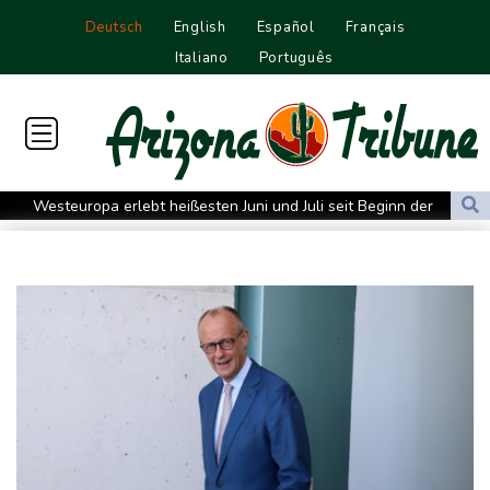
Deutsch
English
Español
Français
Italiano
Português
Westeuropa erlebt heißesten Juni und Juli seit Beginn der
Aufzeichnungen
Datenbank: 2025 starben weltweit 350 humanitäre Helfer - 186
davon im Gazastreifen
Trump verzichtet offenbar vorerst auf Angriffe auf Iran: "Halten
uns zurück"
Trauer um Jorge Messi: Fußballstar Lionel Messi nimmt Abschied
von seinem Vater
Nowitzki trauert um ersten NBA-Coach Nelson: "RIP, Legende"
Neuer Waldbrand in Südfrankreich: Mehr als 200