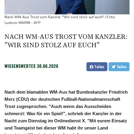
Feuerwehrleute im Einsatz
Umfrage: Mehrheit der Deutschen gegen Abschaffung der
Nach WM-Aus Trost vom Kanzler: "Wir sind stolz auf euch" / Foto:
"Rente mit 63"
Ludovic MARIN - AFP
Klingbeil plant höhere Besteuerung bestimmter Vereine
NACH WM-AUS TROST VOM KANZLER:
Bericht: Dobrindt verdoppelt Anti-Drohnen-Einheiten der
"WIR SIND STOLZ AUF EUCH"
Bundespolizei
Netanjahu lehnt von Trump unterstützten 15-Punkte-Plan für
Gazastreifen weiter ab
WISSENSWERTES
30.06.2026
Teilen
Teilen
Nach dem blamablen WM-Aus hat Bundeskanzler Friedrich
Merz (CDU) der deutschen Fußball-Nationalmannschaft
Trost zugesprochen. "Auch wenn das Ausscheiden
schmerzt: Was für ein Spiel!", schrieb der Kanzler in der
Nacht zum Dienstag im Onlinedienst X. "Mit eurem Einsatz
und Teamgeist bei dieser WM habt ihr unser Land