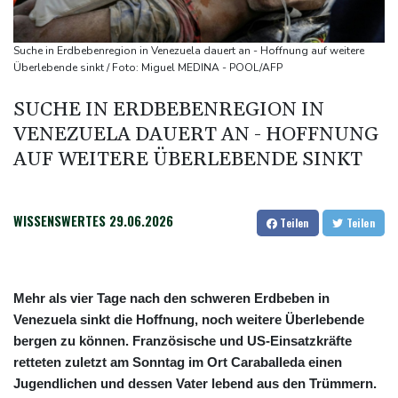
Direkt-ICE Berlin-Paris bleibt wegen Technikproblemen vorerst
unterbrochen
Suche in Erdbebenregion in Venezuela dauert an - Hoffnung auf weitere
Selenskyj erstmals seit Beginn von Ukraine-Krieg nach Serbien
Überlebende sinkt / Foto: Miguel MEDINA - POOL/AFP
gereist
SUCHE IN ERDBEBENREGION IN
Russland weist Verantwortung für Drohnenvorfall an Leipziger
VENEZUELA DAUERT AN - HOFFNUNG
Flughafen zurück
AUF WEITERE ÜBERLEBENDE SINKT
US-Berufungsgericht bestätigt Aussetzung von Trumps
umstrittenen Ballsaal-Plänen
WISSENSWERTES
29.06.2026
Teilen
Teilen
Mehr als vier Tage nach den schweren Erdbeben in
Venezuela sinkt die Hoffnung, noch weitere Überlebende
bergen zu können. Französische und US-Einsatzkräfte
retteten zuletzt am Sonntag im Ort Caraballeda einen
Jugendlichen und dessen Vater lebend aus den Trümmern.