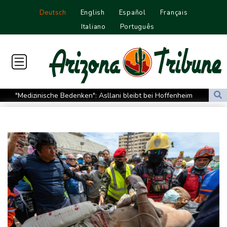
Deutsch
English
Español
Français
Italiano
Português
"Medizinische Bedenken": Asllani bleibt bei Hoffenheim
Eurojackpot geknackt: Mehr als 32 Millionen Euro gehen nach
Nordrhein-Westfalen
Menschenrechtsgruppen: Mehr als 140 Tote bei Migrationskrise
in Ceuta
Mindestens zehn Tote bei Angriffen der pro-iranischen Huthis im
Jemen
US-Senat stimmt für verschärfte Sanktionen gegen Russland
US-Gericht setzt Bau von Trumps Ballsaal aus - Präsident
kündigt Berufung an