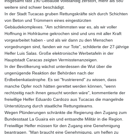
insgesamt fast 190 Gebäude vollständig zerstört, mehr als 580
weitere sind schwer beschädigt.
In der Stadt Tucacas gruben Rettungskräfte sich durch Schichten
von Beton und Trümmern eines eingestürzten
Gebäudekomplexes. "Am schlimmsten war es, als wir voller
Hoffnung in Hohlräume gekrochen sind und uns mit aller Kraft
vorgearbeitet haben - und als wir dann zu den Menschen
vorgedrungen sind, fanden wir nur Tote", schilderte der 27-jährige
Helfer Luis Salas. Große elektronische Werbetafeln in der
Hauptstadt Caracas zeigten Vermisstenanzeigen.
In der Bevölkerung wächst unterdessen die Wut über die
ungenügende Reaktion der Behörden nach der
Erdbebenkatastrophe. Es sei "frustrierend" zu wissen, dass
manche Opfer noch hätten gerettet werden können, "wenn
rechtzeitig nach ihnen gesucht worden wäre", kommentierte der
freiwillige Helfer Eduardo Cardozo aus Tucacas die mangelnde
Unterstützung durch staatliche Rettungsteams.
Wegen Plünderungen schränkte die Regierung den Zugang zum
Bundesstaat La Guaira ein und entsandte Militär in die Region.
Freiwillige Helfer müssen für den Zugang eine Genehmigung
beantragen. "Man braucht eine Genehmigung, um helfen zu