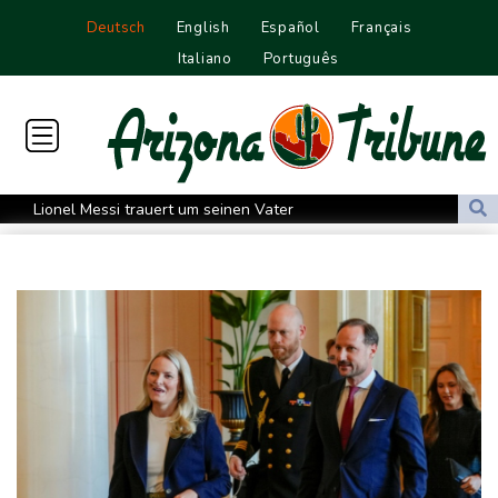
Deutsch
English
Español
Français
Italiano
Português
Lionel Messi trauert um seinen Vater
Absturz von Ultraleichtflugzeug: 72-jähriger Pilot stirbt in Baden-
Württemberg
Selenskyj warnt in Belgrad vor Folgen russischer Angriffe für
den Winter
Drohnen über Bundeswehrstandort in Nordrhein-Westfalen
gesichtet
Ungarns Regierungspartei nominiert Ex-Gerichtspräsidenten
Baka als Staatschef
Schwimm-EM: Halbisch winkt und springt zu Bronze