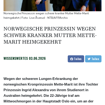
Selenskyj: Ukraine hat praktisch keine intakten
Wärmekraftwerke mehr
Norwegische Prinzessin wegen schwer kranker Mutter Mette-Marit
Braunschweig nach Kantersieg in Magdeburg an der Spitze
heimgekehrt / Foto: Lise Åserud - NTB/AFP/Archiv
Absteiger schlägt Aufsteiger: Heidenheim siegt turbulent
NORWEGISCHE PRINZESSIN WEGEN
Aussetzung von Lkw-Fahrverbot: BUND kritisiert Maßnahme -
SCHWER KRANKER MUTTER METTE-
Industrie begrüßt sie
MARIT HEIMGEKEHRT
WISSENSWERTES
03.06.2026
Teilen
Teilen
Wegen der schweren Lungen-Erkrankung der
norwegischen Kronprinzessin Mette-Marit ist ihre Tochter
Prinzessin Ingrid Alexandra von ihrem Studienort in
Australien heimgekehrt. Die 22-Jährige traf am
Mittwochmorgen in der Hauptstadt Oslo ein, um an der