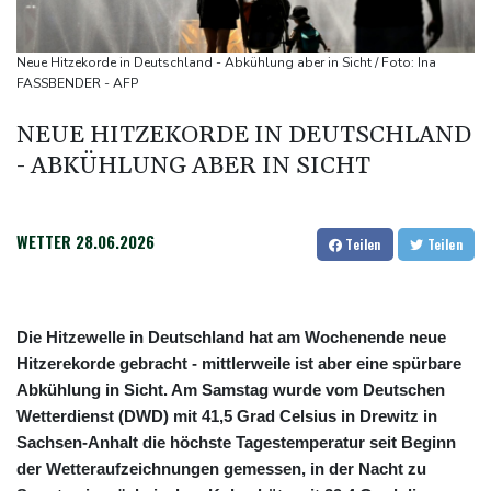
Neuer Waldbrand in Südfrankreich: Mehr als 200
Feuerwehrleute im Einsatz
Neue Hitzekorde in Deutschland - Abkühlung aber in Sicht / Foto: Ina
Umfrage: Mehrheit der Deutschen gegen Abschaffung der
FASSBENDER - AFP
"Rente mit 63"
NEUE HITZEKORDE IN DEUTSCHLAND
Klingbeil plant höhere Besteuerung bestimmter Vereine
- ABKÜHLUNG ABER IN SICHT
Bericht: Dobrindt verdoppelt Anti-Drohnen-Einheiten der
Bundespolizei
WETTER
28.06.2026
Teilen
Teilen
Die Hitzewelle in Deutschland hat am Wochenende neue
Hitzerekorde gebracht - mittlerweile ist aber eine spürbare
Abkühlung in Sicht. Am Samstag wurde vom Deutschen
Wetterdienst (DWD) mit 41,5 Grad Celsius in Drewitz in
Sachsen-Anhalt die höchste Tagestemperatur seit Beginn
der Wetteraufzeichnungen gemessen, in der Nacht zu