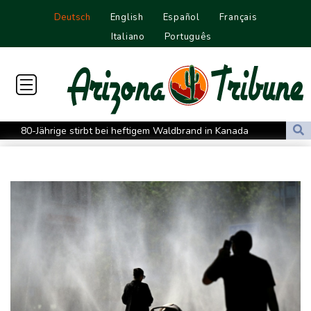
Deutsch
English
Español
Français
Italiano
Português
80-Jährige stirbt bei heftigem Waldbrand in Kanada
Westeuropa erlebt heißesten Juni und Juli seit Beginn der
Aufzeichnungen
Datenbank: 2025 starben weltweit 350 humanitäre Helfer - 186
davon im Gazastreifen
Trump verzichtet offenbar vorerst auf Angriffe auf Iran: "Halten
uns zurück"
Trauer um Jorge Messi: Fußballstar Lionel Messi nimmt Abschied
von seinem Vater
Nowitzki trauert um ersten NBA-Coach Nelson: "RIP, Legende"