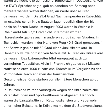
waren die höchste je gemessene Temperatur in Deutschland. Wie
ein DWD-Sprecher sagte, gab es daneben am Samsag noch
mehrere weitere Wetterstationen, an Werte über 41Grad
gemessen wurden. Die 29,4 Grad Nachttemperatur in Kubschütz
im ostsächsischen Kreis Bautzen lagen deutlich über der bis
dahin heißesten Nacht, im August 2003 waren in Weinbie in
Rheinland-Pfalz 27,2 Grad nicht unterboten worden.
Hitzerekorde gab es auch in anderen europäischen Staaten. In
Tschechien wurden in der Nähe von Prag 40,8 Grad gemessen, in
der Schweiz gab es mit 39 Grad einen Juni-Hitzerekord. In
Dänemark wurde nördlich von Aarhus mit 37 Grad ein Hitzerekord
gemessen. Das Extremwetter führt europaweit auch zu
vermehrten Todesfällen. Allein in Frankreich gab es seit Mittwoch
statistische etwa 1000 zusätzliche Todesfälle im Vergleich zu den
Vormonaten. Nach Angaben der französischen
Gesundheitsbehörde starben vor allem ältere Menschen ab 65
Jahren.
In Deutschland wurden vorsorglich wegen der Hitze zahlreiche
Veranstaltungen und Sportwettbewerbe abgesagt. Dennoch
waren die Einsatzkräfte von Rettungsdiensten und Feuerwehr
unter hoher Belastung. In Köln etwa meldete die Stadtverwaltung,