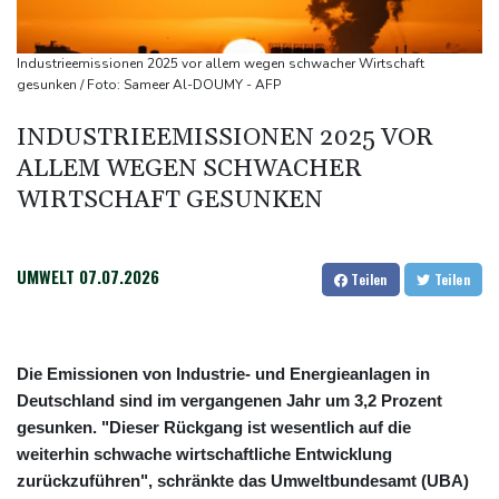
explodiert
Bundesanwaltschaft übernimmt Ermittlungen zu Sprengstoff-
Industrieemissionen 2025 vor allem wegen schwacher Wirtschaft
Drohne in Leipzig
gesunken / Foto: Sameer Al-DOUMY - AFP
42,2 Grad: Allzeit-Hitzerekord in der Slowakei nach nur einem
INDUSTRIEEMISSIONEN 2025 VOR
Tag gebrochen
ALLEM WEGEN SCHWACHER
Französische Sängerin Vanessa Paradis gibt Trennung von
WIRTSCHAFT GESUNKEN
Regisseur Benchetrit bekannt
UMWELT
07.07.2026
Teilen
Teilen
Die Emissionen von Industrie- und Energieanlagen in
Deutschland sind im vergangenen Jahr um 3,2 Prozent
gesunken. "Dieser Rückgang ist wesentlich auf die
weiterhin schwache wirtschaftliche Entwicklung
zurückzuführen", schränkte das Umweltbundesamt (UBA)