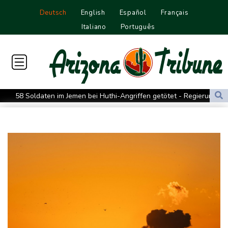
Deutsch
English
Español
Français
Italiano
Português
58 Soldaten im Jemen bei Huthi-Angriffen getötet - Regierung
kündigt Vergeltung an
UEFA hält an FIFA-Boykott fest - CAF hält zu Infantino
Jemen: 38 Soldaten bei Huthi-Angriffen getötet - Regierung
kündigt Vergeltung an
Mindestens zwei Tote bei Bombenexplosion in Kleinbus nahe
Damaskus
Real Madrid verlängert mit Vinicius Jr. bis 2032
Schwimm-EM: Eikermann und Rösler gewinnen Silber und Bronze
Syrische Staatsmedien: Bombe in Kleinbus nahe Damaskus