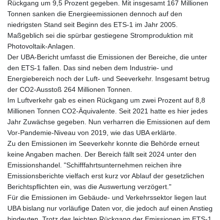
Rückgang um 9,5 Prozent gegeben. Mit insgesamt 167 Millionen
Tonnen sanken die Energieemissionen dennoch auf den
niedrigsten Stand seit Beginn des ETS-1 im Jahr 2005.
Maßgeblich sei die spürbar gestiegene Stromproduktion mit
Photovoltaik-Anlagen.
Der UBA-Bericht umfasst die Emissionen der Bereiche, die unter
den ETS-1 fallen. Das sind neben dem Industrie- und
Energiebereich noch der Luft- und Seeverkehr. Insgesamt betrug
der CO2-Ausstoß 264 Millionen Tonnen.
Im Luftverkehr gab es einen Rückgang um zwei Prozent auf 8,8
Millionen Tonnen CO2-Äquivalente. Seit 2021 hatte es hier jedes
Jahr Zuwächse gegeben. Nun verharren die Emissionen auf dem
Vor-Pandemie-Niveau von 2019, wie das UBA erklärte.
Zu den Emissionen im Seeverkehr konnte die Behörde erneut
keine Angaben machen. Der Bereich fällt seit 2024 unter den
Emissionshandel. "Schifffahrtsunternehmen reichen ihre
Emissionsberichte vielfach erst kurz vor Ablauf der gesetzlichen
Berichtspflichten ein, was die Auswertung verzögert."
Für die Emissionen im Gebäude- und Verkehrssektor liegen laut
UBA bislang nur vorläufige Daten vor, die jedoch auf einen Anstieg
hindeuten. Trotz des leichten Rückgang der Emissionen im ETS-1