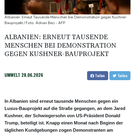
Hitzeschutzplan
Erneut Waldbrand nahe Athen ausgebrochen - Dutzende
Albanien: Erneut Tausende Menschen bei Demonstration gegen Kushner-
Feuerwehrleute im Einsatz
Bauprojekt / Foto: Adnan Beci - AFP
Niedrigwasser: Handelsverband fordert dauerhafte Zulassung
ALBANIEN: ERNEUT TAUSENDE
von Lang-Lkw
MENSCHEN BEI DEMONSTRATION
Frontalzusammenstoß in Mecklenburg-Vorpommern: Zwei Tote
GEGEN KUSHNER-BAUPROJEKT
und drei Schwerverletzte
2025 verunglückte alle 18 Minuten ein Kind im Straßenverkehr -
mehr Todesfälle
UMWELT
28.06.2026
Teilen
Teilen
In Albanien sind erneut tausende Menschen gegen ein
Luxus-Bauprojekt auf die Straße gegangen, an dem Jared
Kushner, der Schwiegersohn von US-Präsident Donald
Trump, beteiligt ist. Knapp einen Monat nach Beginn der
täglichen Kundgebungen zogen Demonstranten am