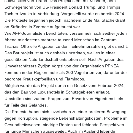
südwestlich von Tirana. Das Projekt steht mit Kushner, dem
Schwiegersohn von US-Präsident Donald Trump, und Trumps
Tochter Ivanka in Verbindung. Vorgestellt wurde es bereits 2024.
Die Proteste begannen jedoch, nachdem Ende Mai Stacheldraht
an Stränden in Zvernec aufgetaucht war.
Wie AFP-Journalisten berichteten, versammeln sich seither jeden
Abend mindestens mehrere tausend Menschen im Zentrum
Tiranas. Offizielle Angaben zu den Teilnehmerzahlen gibt es nicht.
Das Bauprojekt ist auch deshalb umstritten, weil es in einer
geschützten Naturlandschaft entstehen soll. Nach Angaben des
Umweltschützers Zydjon Vorpsi von der Organisation PPNEA
kommen in der Region mehr als 200 Vogelarten vor, darunter der
bedrohte Krauskopfpelikan und Flamingos.
Möglich wurde das Projekt durch ein Gesetz vom Februar 2024,
das den Bau von Luxushotels in Schutzgebieten erlaubt.
Umstritten sind zudem Fragen zum Erwerb von Eigentumstiteln
für Teile des Geländes.
Die Proteste haben sich inzwischen zu einer breiteren Bewegung
gegen Korruption, steigende Lebenshaltungskosten, Probleme im
Gesundheitswesen, niedrige Renten und fehlende Perspektiven
für junge Menschen ausgeweitet. Auch im Ausland lebende