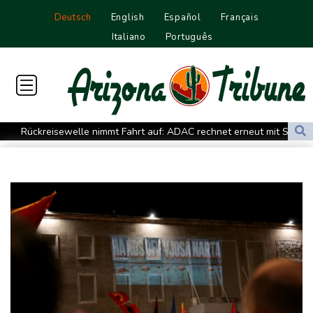
Deutsch
English
Español
Français
Italiano
Português
Rückreisewelle nimmt Fahrt auf: ADAC rechnet erneut mit Staus
an Wochenende
Bericht: Spreng-Drohne flog direkt auf ukrainische
Frachtmaschine zu
Behörden: Zwölf Tote bei ukrainischem Drohnenangriff in
Zentralrussland
E-Scooter-Bestand steigt auf 1,66 Millionen - 1,36 Millionen in
Privatbesitz
Klingbeils Steuerpläne stoßen weiter auf Kritik
Grünen-Politiker Janosch Dahmen fordert nationalen