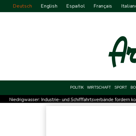
Deutsch
English
Español
Français
Italian
POLITIK
WIRTSCHAFT
SPORT
BO
Niedrigwasser: Industrie- und Schifffahrtsverbände fordern ko
Bundesgerichtshof urteilt über Mann wegen Kriegsverbrechen
Vorwurf der Preisabsprache: Drei US-Produzenten müssen 53
Steinmeier-Nachfolge: Özdemir spricht sich für eine Frau aus