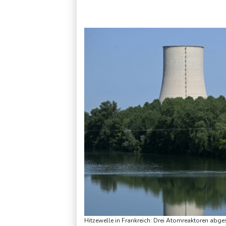
Nilpferd-Baby von Herde von Drogenboss Escobar erst gere
Hitzewelle in Frankreich: Drei Atomreaktoren abg