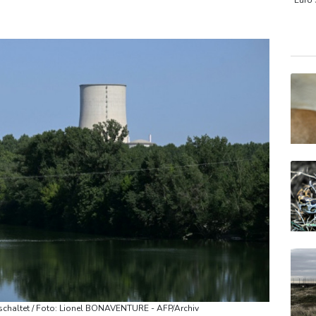
ttet und dann doch gestorben
Niedrigwasser: Ex-Umweltmini
Euro
SDA
TecD
Gold
eschaltet / Foto: Lionel BONAVENTURE - AFP/Archiv