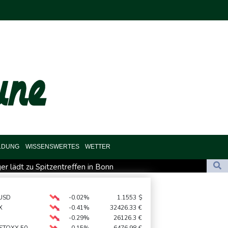
LDUNG
WISSENSWERTES
WETTER
er lädt zu Spitzentreffen in Bonn
oanschlag auf Verdi-Demonstration in München
ich "uneingeschränkt" hinter Infantino
USD
-0.02%
1.1553
$
X
-0.41%
32426.33
€
uf Mond eingeschlagen
-0.29%
26126.3
€