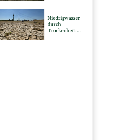
genehmigen
Mega-Lachsfarm
Niedrigwasser
durch
Trockenheit:
Rheinpegel
teilweise weiter
auf Tiefststand