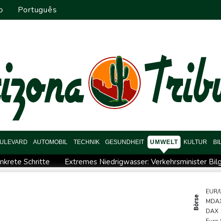
o
Português
ULEVARD
AUTOMOBIL
TECHNIK
GESUNDHEIT
UMWELT
KULTUR
BI
nkrete Schritte
Extremes Niedrigwasser: Verkehrsminister Bilg
 in syrischem Bürgerkrieg
Urteil in Prozess um tödlichen Aut
 Millionen Eier spenden
Investoren-Affäre: Fifa-Spitze stellt s
EUR/
Börse
MDA
Wissenschaftler bestätigen: Schrottteil von SpaceX-Rakete a
DAX