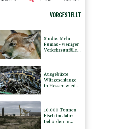
sterin Lemke fordert grundsätzliche Gegenmaßnahmen
 STOXX 50
-0.15%
6476.98
€
X
-0.46%
18553.91
€
AX
-0.89%
3946.73
€
VORGESTELLT
preis
0.43%
4323.9
$
Studie: Mehr
Pumas - weniger
Verkehrsunfälle
mit Rehen
Ausgebüxte
Würgeschlange
in Hessen wieder
aufgetaucht
10.000 Tonnen
Fisch im Jahr:
Behörden in
Südfrankreich