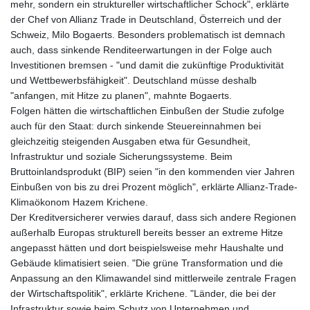
mehr, sondern ein struktureller wirtschaftlicher Schock", erklärte
der Chef von Allianz Trade in Deutschland, Österreich und der
Schweiz, Milo Bogaerts. Besonders problematisch ist demnach
auch, dass sinkende Renditeerwartungen in der Folge auch
Investitionen bremsen - "und damit die zukünftige Produktivität
und Wettbewerbsfähigkeit". Deutschland müsse deshalb
"anfangen, mit Hitze zu planen", mahnte Bogaerts.
Folgen hätten die wirtschaftlichen Einbußen der Studie zufolge
auch für den Staat: durch sinkende Steuereinnahmen bei
gleichzeitig steigenden Ausgaben etwa für Gesundheit,
Infrastruktur und soziale Sicherungssysteme. Beim
Bruttoinlandsprodukt (BIP) seien "in den kommenden vier Jahren
Einbußen von bis zu drei Prozent möglich", erklärte Allianz-Trade-
Klimaökonom Hazem Krichene.
Der Kreditversicherer verwies darauf, dass sich andere Regionen
außerhalb Europas strukturell bereits besser an extreme Hitze
angepasst hätten und dort beispielsweise mehr Haushalte und
Gebäude klimatisiert seien. "Die grüne Transformation und die
Anpassung an den Klimawandel sind mittlerweile zentrale Fragen
der Wirtschaftspolitik", erklärte Krichene. "Länder, die bei der
Infrastruktur sowie beim Schutz von Unternehmen und