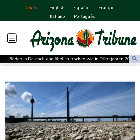
Deutsch
English
Español
Français
Italiano
Português
Böden in Deutschland ähnlich trocken wie in Dürrejahren 2018
und 2022
Mutter mit 71 Stichen getötet und Leiche zerstückelt: Mann muss
in Psychiatrie
Nach Ausweisung von Journalistin: Russland wirft Frankreich
"politische Verfolgung" vor
Iran-Krieg: Berichte über US-Munitionsknappheit - Pakistan will
neue Gespräche
Fund von Sprengstoffdrohne sorgt für Debatte über
Luftsicherheit