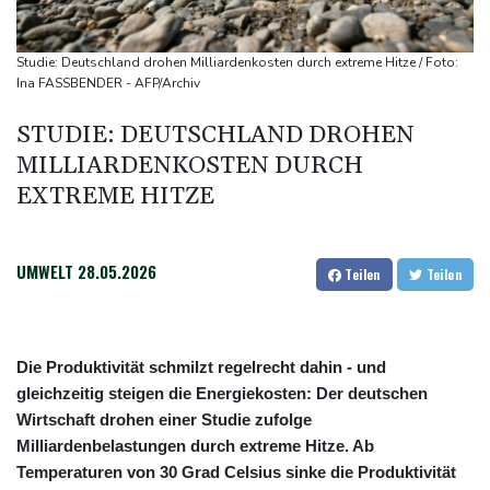
Für zwei Jahre: Salah-Wechsel zu Trabzonspor perfekt
Niedrigwasser: Bilger erwägt Aufhebung von Sonn- und
Studie: Deutschland drohen Milliardenkosten durch extreme Hitze / Foto:
Feiertagsfahrverbot für Lkw
Ina FASSBENDER - AFP/Archiv
Kritik von Naturschützern: Kreuzfahrtbranche weiter auf "fossilem
STUDIE: DEUTSCHLAND DROHEN
Kurs"
MILLIARDENKOSTEN DURCH
Knöchelbruch: Lamparter muss nach Sturz operiert werden
EXTREME HITZE
Medien: Ukrainisches Flugzeug in Leipzig neben Drohne war mit
Munition beladen
UMWELT
28.05.2026
Teilen
Teilen
Die Produktivität schmilzt regelrecht dahin - und
gleichzeitig steigen die Energiekosten: Der deutschen
Wirtschaft drohen einer Studie zufolge
Milliardenbelastungen durch extreme Hitze. Ab
Temperaturen von 30 Grad Celsius sinke die Produktivität