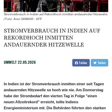
Selenskyj: Mindestens vier Tote durch russische Angriffe in
Region Kiew
Stromverbrauch in Indien auf Rekordhoch inmitten andauernder Hitzewelle
Mercedes GLA neu gegen alt: Der große Sprung ins
/ Foto: Arun SANKAR - AFP
Elektrozeitalter
STROMVERBRAUCH IN INDIEN AUF
REKORDHOCH INMITTEN
ANDAUERNDER HITZEWELLE
UMWELT
22.05.2026
Teilen
Teilen
In Indien ist der Stromverbrauch inmitten einer seit Tagen
andauernden Hitzewelle so hoch wie nie. Am Donnerstag
habe der Strombedarf den vierten Tag in Folge "einen
neuen Allzeitrekord" erreicht, teilte Indiens
Energieministerium mit. Die Behörden führten den starken