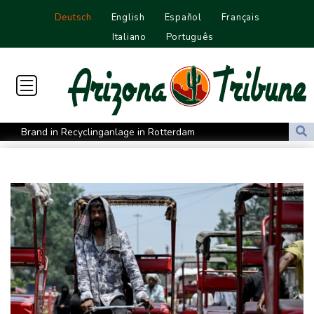
Deutsch
English
Español
Français
Italiano
Português
Brand in Recyclinganlage in Rotterdam
Verkehrsminister Bilger verteidigt Aussetzung von
Sonntagsfahrverbot für Lkw
Maextro S800: Chinas Luxusangriff auf Maybach und S-Klasse
Leverkusen verlängert mit Carro und Rolfes
Opel Grandland Electric AWD: Zugkraft für den Wohnwagen
Schwimm-EM: Freiwasserstaffel um Wellbrock gewinnt Gold
US-Senat bestätigt Trumps umstrittenen Justizminister Blanche
Vulkan Ätna auf Sizilien erneut ausgebrochen - Ankünfte am
Flughafen Catania gestrichen