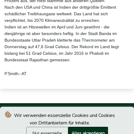
Prozent aus, der Rest stammte aus anderen Quellen.
Nach den USA und China ist Indien der drittgrößte Emittent
schädlicher Treibhausgase weltweit. Das Land hat sich
verpflichtet, bis 2070 Klimaneutralität zu erreichen.
Indien ist an Hitzewellen im April und Juni gewöhnt - die
diesjährige ist aber besonders heftig. In der Stadt Banda im
Bundesstaate Uttar Pradeh kletterte das Thermometer am
Donnerstag auf 47,6 Grad Celsius. Der Rekord im Land liegt
bislang bei 51 Grad Celsius, im Jahr 2016 in Phalodi im
Bundesstaat Rajasthan gemessen.
P.Smith--AT
Wir verwenden essenzielle Cookies und Cookies
von Drittanbietern für Inhalte.
Nur essenzielle
Alles akzeptieren