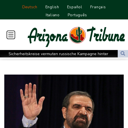
Deutsch
English
Español
Français
Italiano
Português
Sicherheitskreise vermuten russische Kampagne hinter
Falschvideo zu Merz-Rücktritt
Papst Leo XIV. will bei Frankreich-Besuch Missbrauchsopfer
treffen
Nationaler Sicherheitsrat mit Merz tagt zu Drohnenvorfall in
Leipzig
Kabel der Deutschen Bahn beschädigt: Kölner Staatsschutz
ermittelt wegen Sabotage
Frankreichs Außenminister Barrot kündigt Reaktion auf russische
Wahlkampf-Einmischung an