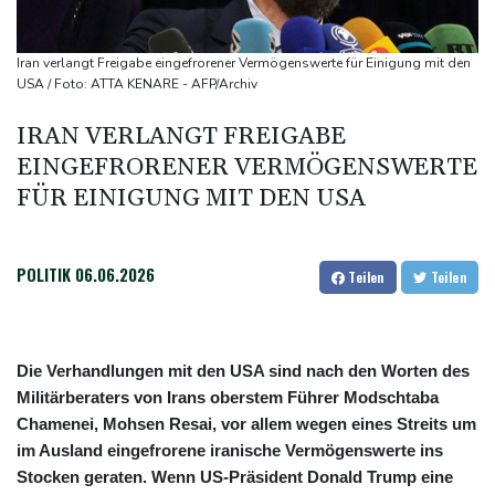
Ein Viertel der Reisenden in Deutschland lässt sich Ziele von der
KI vorschlagen
Iran verlangt Freigabe eingefrorener Vermögenswerte für Einigung mit den
Norwegens Fußball-Verband fordert Infantinos Rücktritt
USA / Foto: ATTA KENARE - AFP/Archiv
Verurteilte Linksextremistin: Bundesgerichtshof bestätigt
IRAN VERLANGT FREIGABE
Beugehaft für Lina E.
EINGEFRORENER VERMÖGENSWERTE
Verweigerter Dopingtest: NADA will Vierjahressperre für Ansah
FÜR EINIGUNG MIT DEN USA
Medien: Türkischer Präsident Erdogan zu Dreiergipfel in Saudi-
Arabien eingetroffen
POLITIK
06.06.2026
Teilen
Teilen
Die Verhandlungen mit den USA sind nach den Worten des
Militärberaters von Irans oberstem Führer Modschtaba
Chamenei, Mohsen Resai, vor allem wegen eines Streits um
im Ausland eingefrorene iranische Vermögenswerte ins
Stocken geraten. Wenn US-Präsident Donald Trump eine