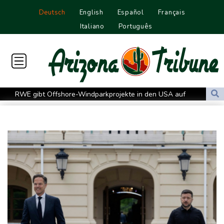
Deutsch
English
Español
Français
Italiano
Português
RWE gibt Offshore-Windparkprojekte in den USA auf
Mindestens 38 Soldaten bei Angriffen im Jemen getötet - Huthis
reklamieren Attacke
UEFA hält an FIFA-Boykott fest
Niedrigwasser: Bilger für Aussetzung von Sonn- und
Feiertagsfahrverbot für Lkw
Millionendeal perfekt: Diomande wechselt nach Madrid
US-Republikaner wollen früheren Corona-Berater Fauci vor
Gericht stellen lassen
Forlán wird Nationaltrainer in Uruguay