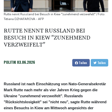
Böden in Deutschland ähnlich trocken wie in Dürrejahren 2018
und 2022
Rutte nennt Russland bei Besuch in Kiew "zunehmend verzweifelt" / Foto:
Mutter mit 71 Stichen getötet und Leiche zerstückelt: Mann muss
Tetiana DZHAFAROVA - AFP
in Psychiatrie
RUTTE NENNT RUSSLAND BEI
Nach Ausweisung von Journalistin: Russland wirft Frankreich
BESUCH IN KIEW "ZUNEHMEND
"politische Verfolgung" vor
VERZWEIFELT"
POLITIK
03.06.2026
Teilen
Teilen
Russland ist nach Einschätzung von Nato-Generalsekretär
Mark Rutte nach mehr als vier Jahren Krieg gegen die
Ukraine "zunehmend verzweifelt". Russlands
"Rücksichtslosigkeit" sei "nicht neu", sagte Rutte während
eines Besuchs in Kiew am Mittwoch angesichts der