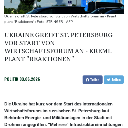
kündigt Vergeltung an
UEFA hält an FIFA-Boykott fest - CAF hält zu Infantino
Ukraine greift St. Petersburg vor Start von Wirtschaftsforum an - Kreml
Jemen: 38 Soldaten bei Huthi-Angriffen getötet - Regierung
plant "Reaktionen" / Foto: STRINGER - AFP
kündigt Vergeltung an
UKRAINE GREIFT ST. PETERSBURG
Mindestens zwei Tote bei Bombenexplosion in Kleinbus nahe
VOR START VON
Damaskus
WIRTSCHAFTSFORUM AN - KREML
Real Madrid verlängert mit Vinicius Jr. bis 2032
PLANT "REAKTIONEN"
POLITIK
03.06.2026
Teilen
Teilen
Die Ukraine hat kurz vor dem Start des internationalen
Wirtschaftsforums im russischen St. Petersburg laut
Behörden Energie- und Militäranlagen in der Stadt mit
Drohnen angegriffen. "Mehrere" Infrastruktureinrichtungen