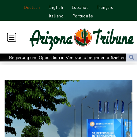
Deutsch
English
Español
Français
Italiano
Português
Regierung und Opposition in Venezuela beginnen offiziellen
Dialog - ohne Machado
USA wollen bei Visa-Anträgen offenbar Online-Aktivitäten noch
stärker überprüfen
Röwekamp: Innenministerium muss zentral für Drohnenabwehr
zuständig sein
Trump unternimmt neuen Vorstoß im Streit um US-
Staatsbürgerschaft
Erdogan reist zu Dreier-Gipfel mit Pakistan nach Saudi-Arabien
58 Soldaten im Jemen bei Huthi-Angriffen getötet - Regierung