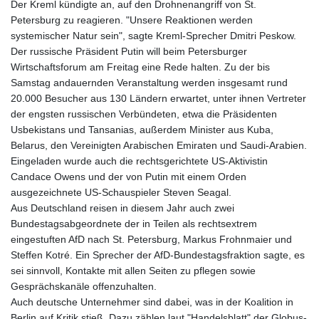
Der Kreml kündigte an, auf den Drohnenangriff von St.
Petersburg zu reagieren. "Unsere Reaktionen werden
systemischer Natur sein", sagte Kreml-Sprecher Dmitri Peskow.
Der russische Präsident Putin will beim Petersburger
Wirtschaftsforum am Freitag eine Rede halten. Zu der bis
Samstag andauernden Veranstaltung werden insgesamt rund
20.000 Besucher aus 130 Ländern erwartet, unter ihnen Vertreter
der engsten russischen Verbündeten, etwa die Präsidenten
Usbekistans und Tansanias, außerdem Minister aus Kuba,
Belarus, den Vereinigten Arabischen Emiraten und Saudi-Arabien.
Eingeladen wurde auch die rechtsgerichtete US-Aktivistin
Candace Owens und der von Putin mit einem Orden
ausgezeichnete US-Schauspieler Steven Seagal.
Aus Deutschland reisen in diesem Jahr auch zwei
Bundestagsabgeordnete der in Teilen als rechtsextrem
eingestuften AfD nach St. Petersburg, Markus Frohnmaier und
Steffen Kotré. Ein Sprecher der AfD-Bundestagsfraktion sagte, es
sei sinnvoll, Kontakte mit allen Seiten zu pflegen sowie
Gesprächskanäle offenzuhalten.
Auch deutsche Unternehmer sind dabei, was in der Koalition in
Berlin auf Kritik stieß. Dazu zählen laut "Handelsblatt" der Globus-