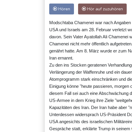
Hören
Hör auf zuzuhören
Modschtaba Chamenei war nach Angaben de
USA und Israels am 28. Februar verletzt w
davon. Sein Vater Ayatollah Ali Chamenei
Chamenei nicht mehr öffentlich aufgetrete
genährt hatte. Am 8. März wurde er zum N
Iran ernannt.
Zu den ins Stocken geratenen Verhandlun
Verlängerung der Waffenruhe und ein daue
Atomprogramm stark einschränken und die
Einigung könne "heute passieren, morgen o
diesem Fall sei auch eine Abschwächung d
US-Armee in dem Krieg ihre Ziele "weitgehe
Kapazitäten des Iran. Der Iran habe aber "
Unterdessen widersprach US-Präsident Don
USA angesichts des israelischen Militärei
Gespräche statt, erklärte Trump in seinem 