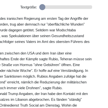
Textgröße:
s iranischen Regierung am ersten Tag der Angriffe der
orden, trug aber demnach nur "oberflächliche Wunden"
 wurde dagegen getötet. Seitdem war Modschtaba
n, was Spekulationen über seinen Gesundheitszustand
achfolger seines Vaters im Amt des obersten Führers des
gen zwischen den USA und dem Iran über eine
rhaftes Ende der Kämpfe sagte Rubio, Teheran müsse sein
 Straße von Hormus "ohne Gebühren" öffnen. Eine
der nächste Woche". Er hoffe auf eine Verständigung. In
er Sanktionen möglich. Rubios Angaben zufolge hat die
nd" erreicht, nämlich die Reduzierung der militärischen
noch immer viele Drohnen", sagte Rubio.
ald Trump Angaben, der Iran habe den Kontakt mit den
nsatzes im Libanon abgebrochen. Es fänden "ständig"
Onlinedienst Truth Social am Dienstag. Wohin die