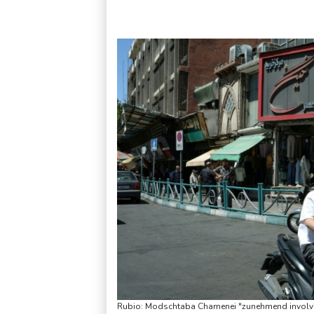
Kolumbien: Neuer Präsident kündigt "unermüdlichen" Kampf
Rubio: Modschtaba Chamenei "zunehmend involvier