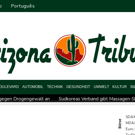
o
Português
OULEVARD
AUTOMOBIL
TECHNIK
GESUNDHEIT
UMWELT
KULTUR
B
f gegen Drogengewalt an
Südkoreas Verband gibt Massagen-Sk
r Rechenzentren riesiges Gaskraftwerk
Nächste Pleite im Leagu
Bayer-Boss Carro: "Wir wollen Titel gewinnen"
Bericht: EU
SDA
Börse
MDA
iffe in Region Kiew
BUND kritisiert Lockerung von Sonntagsfah
Euro