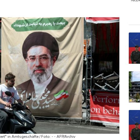
 gegen Drogengewalt an
TecD
DAX
Gold
EUR/
t" in Amtsgeschäfte / Foto: - - AFP/Archiv