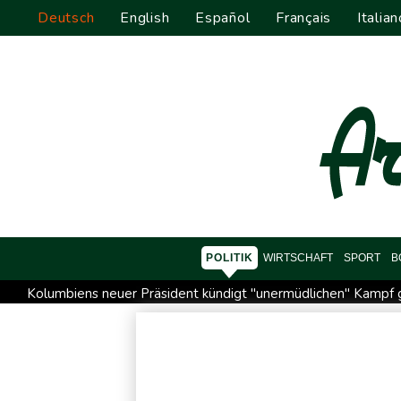
Deutsch
English
Español
Français
Italian
POLITIK
WIRTSCHAFT
SPORT
B
Kolumbiens neuer Präsident kündigt "unermüdlichen" Kamp
Größer als alle bisherigen US-Anlagen: Amazon finanziert fü
Nowotny sieht Klopp als mögliche Stütze im Jugendbereich
Militärverwaltung: Mindestens drei Tote durch russische Angr