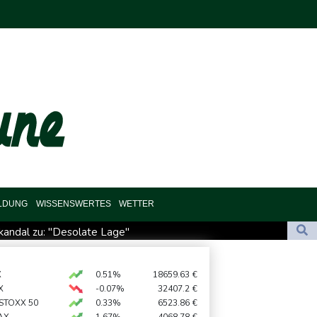
ILDUNG
WISSENSWERTES
WETTER
andal zu: "Desolate Lage"
es Cup für Müller und Vancouver
 importiert wieder mehr Flüssiggas aus Russland
X
0.51%
18659.63
€
X
-0.07%
32407.2
€
rverbot für Lkw - BDI begrüßt es
 STOXX 50
0.33%
6523.86
€