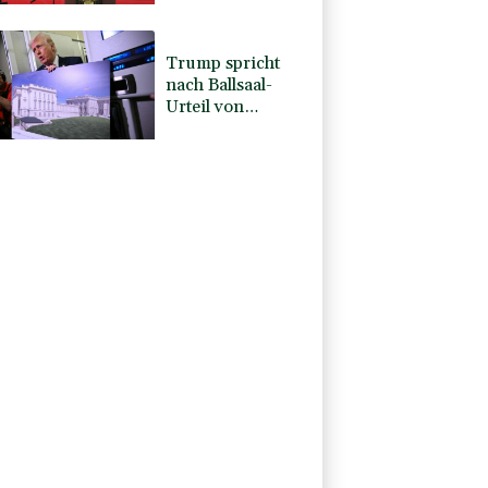
Kampf gegen
Drogengewalt an
Trump spricht
nach Ballsaal-
Urteil von
"nationaler
Schande"