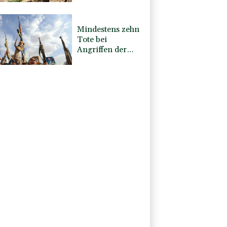
in Ceuta
Mindestens zehn
Tote bei
Angriffen der
pro-iranischen
Huthis im Jemen