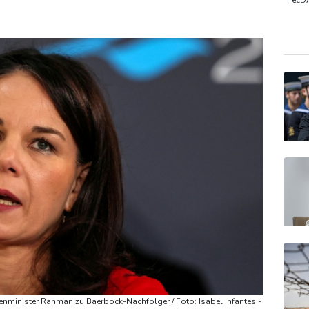
s im Jemen
TecD
MDA
Gold
EUR/
inister Rahman zu Baerbock-Nachfolger / Foto: Isabel Infantes -