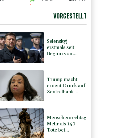
AX
1.67%
4068.78
€
X
-0.07%
32407.2
€
preis
2.31%
4401.3
$
VORGESTELLT
USD
0.32%
1.1562
$
Selenskyj
erstmals seit
Beginn von
Ukraine-Krieg in
Serbien - Treffen
mit Vucic
Trump macht
erneut Druck auf
Zentralbank-
Vorständin Cook
Menschenrechtsgruppen:
Mehr als 140
Tote bei
Migrationskrise