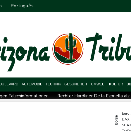
o
Português
OULEVARD
AUTOMOBIL
TECHNIK
GESUNDHEIT
UMWELT
KULTUR
B
gen Falschinformationen
Rechter Hardliner De la Espriella al
rstmals seit Beginn von Ukraine-Krieg in Serbien - Treffen mit Vuc
"Medizinische Bedenken": Asllani bleibt bei Hoffenheim
Euro
Börse
DAX
h Nordrhein-Westfalen
Menschenrechtsgruppen: Mehr als 140 To
SDA