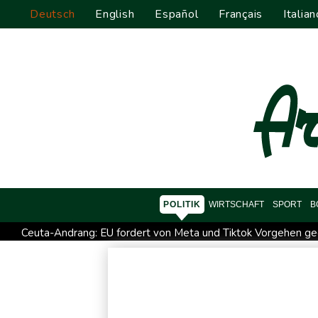
Deutsch
English
Español
Français
Italian
POLITIK
WIRTSCHAFT
SPORT
B
Ceuta-Andrang: EU fordert von Meta und Tiktok Vorgehen ge
Infantino erhält Unterstützung aus Südamerika
Selenskyj e
Trump macht erneut Druck auf Zentralbank-Vorständin Cook
Eurojackpot geknackt: Mehr als 32 Millionen Euro gehen nac