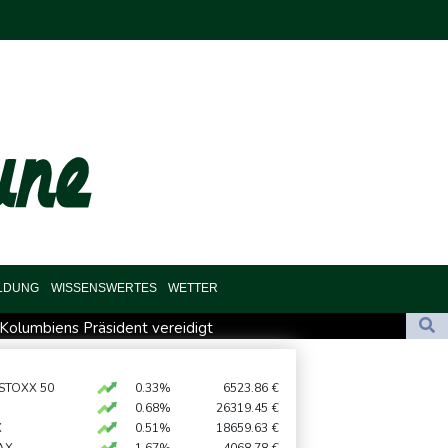
ILDUNG
WISSENSWERTES
WETTER
s Kolumbiens Präsident vereidigt
ic
Auftakt-Misere gestoppt: Berlin gewinnt in Bochum
 STOXX 50
0.33%
6523.86
€
0.68%
26319.45
€
te bei Migrationskrise in Ceuta
X
0.51%
18659.63
€