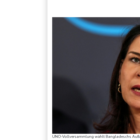
Mindestens zehn Tote bei Angriffen der pro-iranischen Huthi
UNO-Vollversammlung wählt Bangladeschs Außenm