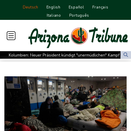
Deutsch
English
Español
Français
Italiano
Português
Kolumbien: Neuer Präsident kündigt "unermüdlichen" Kampf
gegen Drogengewalt an
BUND kritisiert Lockerung von Sonn- und Feiertagsfahrverbot für
Lastwagen
Trump spricht nach Ballsaal-Urteil von "nationaler Schande"
Abholzung im Amazonas auf niedrigstem Stand seit einem
Jahrzehnt
Frei: Über Beteiligung an AfD-Regierung entscheidet nicht CDU
in Sachsen-Anhalt
US-Senat stimmt für umfassendes Sanktionspaket gegen