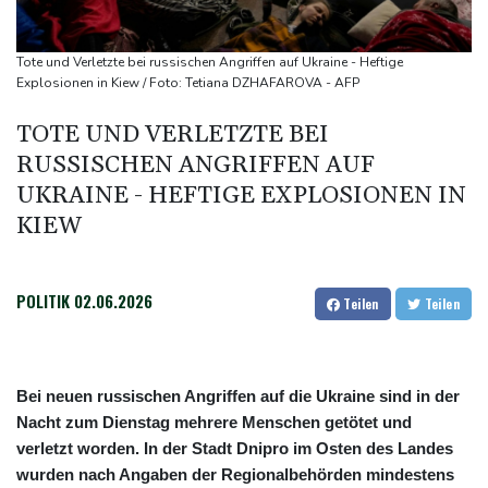
Russland
"Rente mit 63": Unionsfraktionschef Frei offen für Härtefall- und
Tote und Verletzte bei russischen Angriffen auf Ukraine - Heftige
Übergangslösungen
Explosionen in Kiew / Foto: Tetiana DZHAFAROVA - AFP
Ceuta-Andrang: EU fordert von Meta und Tiktok Vorgehen gegen
TOTE UND VERLETZTE BEI
Falschinformationen
RUSSISCHEN ANGRIFFEN AUF
Rechter Hardliner De la Espriella als Kolumbiens Präsident
UKRAINE - HEFTIGE EXPLOSIONEN IN
vereidigt
KIEW
Infantino erhält Unterstützung aus Südamerika
POLITIK
02.06.2026
Teilen
Teilen
Bei neuen russischen Angriffen auf die Ukraine sind in der
Nacht zum Dienstag mehrere Menschen getötet und
verletzt worden. In der Stadt Dnipro im Osten des Landes
wurden nach Angaben der Regionalbehörden mindestens