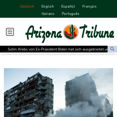
Deutsch
English
Español
Français
Italiano
Português
Sohn: Krebs von Ex-Präsident Biden hat sich ausgebreitet und
Metastasen gebildet
Iran stellt harte Bedingungen für Öffnung der Straße von
Hormus
Trauerflor und Schweigeminute: Inter Miami trauert mit Messi
WTA: Sabalenka scheitert überraschend in Toronto
Zwei Bombenanschläge in Kolumbien an erstem Tag im Amt des
neuen Präsidenten Espriella
Busemann: Kein EM-Titel für Neugebauer wäre "eine
Enttäuschung"