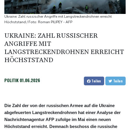
Becker: Wer mehr will als Klassenerhalt hat "Fehler im Kopf"
Sohn: Krebs von Ex-Präsident Joe Biden hat sich ausgebreitet
Ukraine: Zahl russischer Angriffe mit Langstreckendrohnen erreicht
und Metastasen gebildet
Höchststand / Foto: Roman PILIPEY - AFP
Bilger: Boni von Bahn-Managern werden an Einhaltung der
UKRAINE: ZAHL RUSSISCHER
Vorgaben des Bundes geknüpft
ANGRIFFE MIT
FIFA stärkt Infantino - und holt zum Rundumschlag aus
LANGSTRECKENDROHNEN ERREICHT
HÖCHSTSTAND
POLITIK
01.06.2026
Teilen
Teilen
Die Zahl der von der russischen Armee auf die Ukraine
abgefeuerten Langstreckendrohnen hat einer Analyse der
Nachrichtenagentur AFP zufolge im Mai einen neuen
Höchststand erreicht. Demnach beschoss die russische