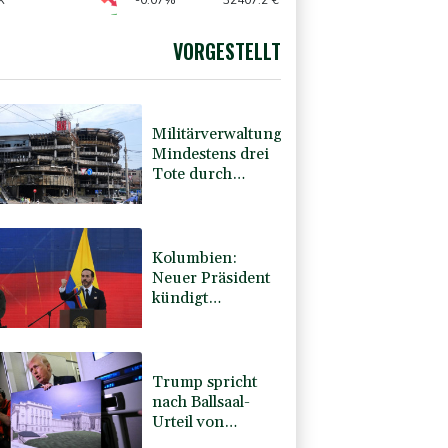
nd Tiktok Vorgehen gegen Falschinformationen
X
-0.07%
32407.2
€
X
0.51%
18659.63
€
AX
1.67%
4068.78
€
VORGESTELLT
USD
0.32%
1.1562
$
Militärverwaltung:
Mindestens drei
Tote durch
russische
Angriffe in
Region Kiew
Kolumbien:
Neuer Präsident
kündigt
"unermüdlichen"
Kampf gegen
Drogengewalt an
Trump spricht
nach Ballsaal-
Urteil von
"nationaler