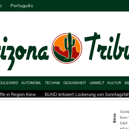
o
Português
OULEVARD
AUTOMOBIL
TECHNIK
GESUNDHEIT
UMWELT
KULTUR
B
iffe in Region Kiew
BUND kritisiert Lockerung von Sonntagsfah
 gegen Drogengewalt an
BUND kritisiert Lockerung von Sonn-
Abholzung im Amazonas auf niedrigstem Stand seit einem Jahr
Gold
Börse
Euro
CDU in Sachsen-Anhalt
US-Senat stimmt für umfassendes Sankt
DAX