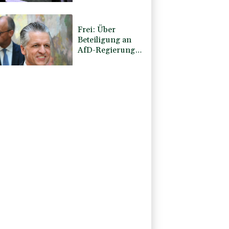
Schande"
Frei: Über
Beteiligung an
AfD-Regierung
entscheidet nicht
CDU in Sachsen-
Anhalt