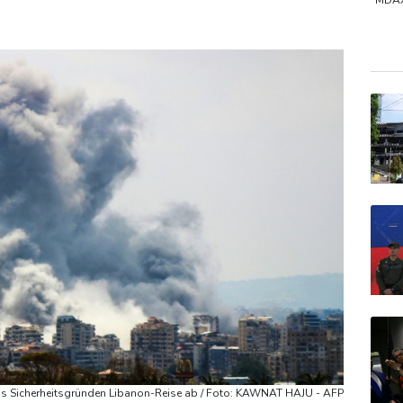
- und Übergangslösungen
Ceuta-Andrang: EU fordert von Meta u
MDA
SDA
TecD
EUR/
us Sicherheitsgründen Libanon-Reise ab / Foto: KAWNAT HAJU - AFP