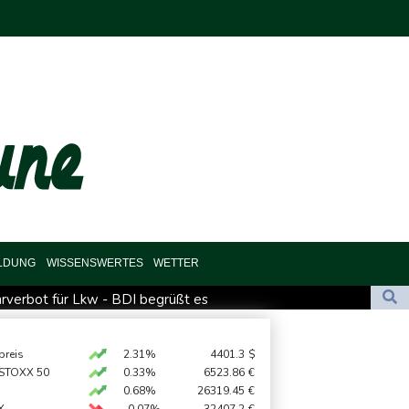
ILDUNG
WISSENSWERTES
WETTER
rverbot für Lkw - BDI begrüßt es
 und Feiertagsfahrverbot für Lastwagen
zehnt
preis
2.31%
4401.3
$
 STOXX 50
0.33%
6523.86
€
ionspaket gegen Russland
0.68%
26319.45
€