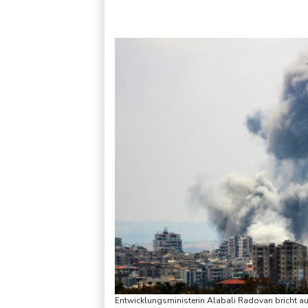
"Rente mit 63": Unionsfraktionschef Frei offen für Härtefall
Entwicklungsministerin Alabali Radovan bricht a