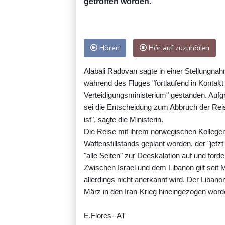
getroffen worden.
Hören
Hör auf zuzuhören
Alabali Radovan sagte in einer Stellungn
während des Fluges "fortlaufend in Kontak
Verteidigungsministerium" gestanden. Aufgr
sei die Entscheidung zum Abbruch der Reis
ist", sagte die Ministerin.
Die Reise mit ihrem norwegischen Kollege
Waffenstillstands geplant worden, der "jetzt 
"alle Seiten" zur Deeskalation auf und ford
Zwischen Israel und dem Libanon gilt seit Mi
allerdings nicht anerkannt wird. Der Libano
März in den Iran-Krieg hineingezogen word
E.Flores--AT