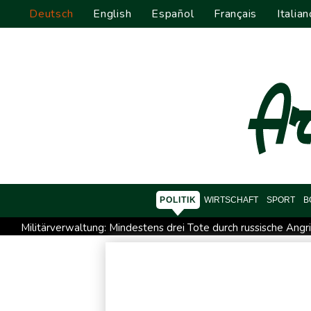
Deutsch
English
Español
Français
Italian
POLITIK
WIRTSCHAFT
SPORT
B
Militärverwaltung: Mindestens drei Tote durch russische Angr
Kolumbien: Neuer Präsident kündigt "unermüdlichen" Kampf
Trump spricht nach Ballsaal-Urteil von "nationaler Schande"
Frei: Über Beteiligung an AfD-Regierung entscheidet nicht 