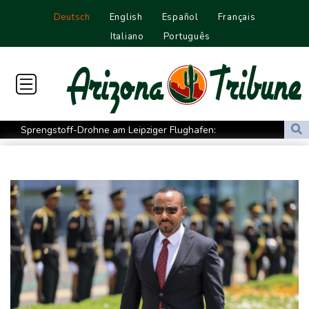
Deutsch
English
Español
Français
Italiano
Português
Sprengstoff-Drohne am Leipziger Flughafen:
Bundesanwaltschaft übernimmt Ermittlungen
Ungenügender Schutz von Kindern: Meta muss in USA 567
Millionen Dollar zahlen
Regierung und Opposition in Venezuela beginnen offiziellen
Dialog - ohne Machado
USA wollen bei Visa-Anträgen offenbar Online-Aktivitäten noch
stärker überprüfen
Röwekamp: Innenministerium muss zentral für Drohnenabwehr
zuständig sein