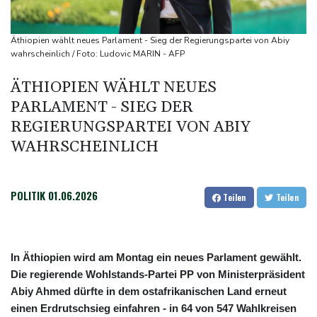
Trump unternimmt neuen Vorstoß im Streit um US-
Staatsbürgerschaft
Äthiopien wählt neues Parlament - Sieg der Regierungspartei von Abiy
Erdogan reist zu Dreier-Gipfel mit Pakistan nach Saudi-Arabien
wahrscheinlich / Foto: Ludovic MARIN - AFP
58 Soldaten im Jemen bei Huthi-Angriffen getötet - Regierung
ÄTHIOPIEN WÄHLT NEUES
kündigt Vergeltung an
PARLAMENT - SIEG DER
UEFA hält an FIFA-Boykott fest - CAF hält zu Infantino
REGIERUNGSPARTEI VON ABIY
Jemen: 38 Soldaten bei Huthi-Angriffen getötet - Regierung
WAHRSCHEINLICH
kündigt Vergeltung an
POLITIK
01.06.2026
Teilen
Teilen
In Äthiopien wird am Montag ein neues Parlament gewählt.
Die regierende Wohlstands-Partei PP von Ministerpräsident
Abiy Ahmed dürfte in dem ostafrikanischen Land erneut
einen Erdrutschsieg einfahren - in 64 von 547 Wahlkreisen