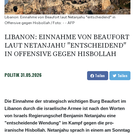
Bericht: Trotz Sanierung nur jeder vierte Zug zwischen Hamburg
und Berlin pünktlich
Libanon: Einnahme von Beaufort laut Netanjahu "entscheidend" in
FC Bayern: Kompany setzt auf Musiala
Offensive gegen Hisbollah / Foto: - - AFP
LIBANON: EINNAHME VON BEAUFORT
LAUT NETANJAHU "ENTSCHEIDEND"
IN OFFENSIVE GEGEN HISBOLLAH
POLITIK
31.05.2026
Teilen
Teilen
Die Einnahme der strategisch wichtigen Burg Beaufort im
Libanon durch die israelische Armee ist nach den Worten
von Israels Regierungschef Benjamin Netanjahu eine
"entscheidende Wendung" im Kampf gegen die pro-
iranische Hisbollah. Netanjahu sprach in einem am Sonntag