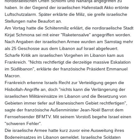
nordisraelischen Orten Schlomi und Naharija angegriffen zu
haben. In der Gegend der israelischen Hafenstadt Akko ertönte
Luftschutzalarm. Später erklärte die Miliz, sie greife israelische
Stellungen nahe Beaufort an.
Am Vortag hatte die Schiitenmiliz erklärt, die nordisraelische Stadt
Kirjat Schmona sei mit einer "Raketensalve" angegriffen worden.
Nach Angaben der israelischen Armee wurden am Samstag mehr
als 25 Geschosse aus dem Libanon auf Israel abgefeuert.
Scharfe Kritik am israelischen Vorgehen im Libanon kam aus
Frankreich. "Nichts rechtfertigt die derzeitige massive Eskalation
im Südlibanon", erklärte der französische Präsident Emmanuel
Macron.
Frankreich erkenne Israels Recht zur Verteidigung gegen die
Hisbollah-Angriffe an, doch "nichts kann die Verlängerung der
israelischen Militäreinsätze im Libanon und die Besetzung von
Gebieten immer tiefer auf libanesischem Gebiet rechtfertigen",
sagte der französische Außenminister Jean-Noël Barrot dem
Fernsehsender BFMTV. Mit seinem Vorstoß begehe Israel einen
"schweren Fehler".
Die israelische Armee hatte kurz zuvor eine Ausweitung ihres
Bodeneinsatzes im Libanon gemeldet. Israelische Soldaten