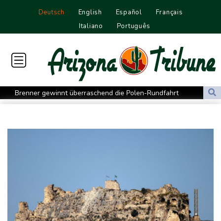
Deutsch
English
Español
Français
Italiano
Português
Brenner gewinnt überraschend die Polen-Rundfahrt
Papst fordert humanitäre Korridore im Sudan
Cottbus erkämpft Sieg gegen Hannover
Überragender Zoma schießt Nürnberg zum Auftaktsieg
St. Pauli verpasst Auftaktsieg bei Rapp-Debüt
Flugstreichungen und Evakuierungen: Taifun "Dolphin" in
Ostchina auf Land getroffen
Nächster Dreifachsieg für Aprilia - Fernández triumphiert
Verkehrsminister Bilger will Boni von Bahnmanagern an Ziele
knüpfen