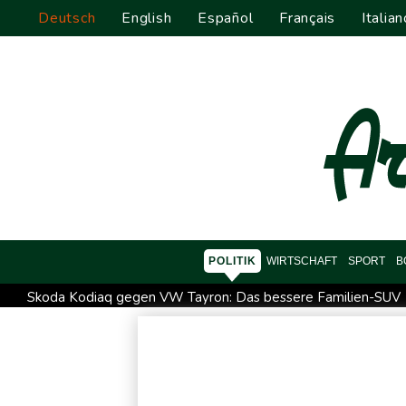
Deutsch
English
Español
Français
Italian
POLITIK
WIRTSCHAFT
SPORT
B
Skoda Kodiaq gegen VW Tayron: Das bessere Familien-SUV
Kolumbiens neuer Präsident kündigt "unermüdlichen" Kamp
Größer als alle bisherigen US-Anlagen: Amazon finanziert fü
Nowotny sieht Klopp als mögliche Stütze im Jugendbereich