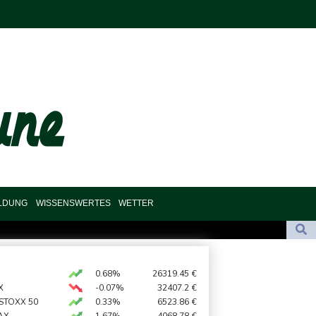
ILDUNG
WISSENSWERTES
WETTER
andal zu: "Desolate Lage"
es Cup für Müller und Vancouver
0.68%
26319.45
€
X
-0.07%
32407.2
€
 importiert wieder mehr Flüssiggas aus Russland
 STOXX 50
0.33%
6523.86
€