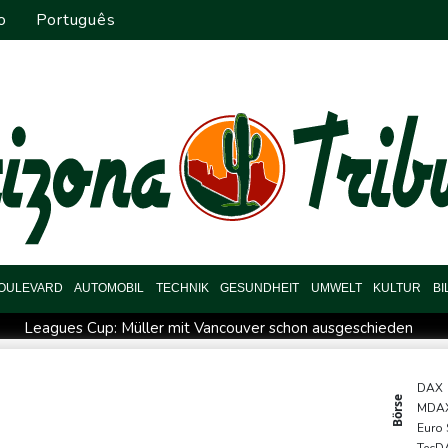
o
Português
OULEVARD
AUTOMOBIL
TECHNIK
GESUNDHEIT
UMWELT
KULTUR
B
Leagues Cup: Müller mit Vancouver schon ausgeschieden
f gegen Drogengewalt an
Südkoreas Verband gibt Massagen-Sk
r Rechenzentren riesiges Gaskraftwerk
Nächste Pleite im Leagu
DAX
Börse
MDA
Bayer-Boss Carro: "Wir wollen Titel gewinnen"
Bericht: EU
Euro