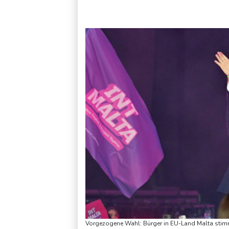
Militärverwaltung: Mindestens drei Tote durch russische Angr
Vorgezogene Wahl: Bürger in EU-Land Malta stimm