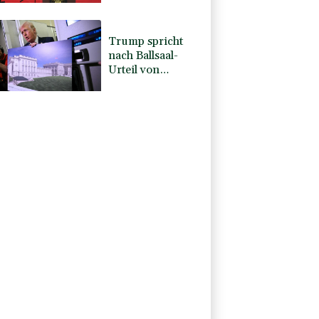
Kampf gegen
Drogengewalt an
Trump spricht
nach Ballsaal-
Urteil von
"nationaler
Schande"