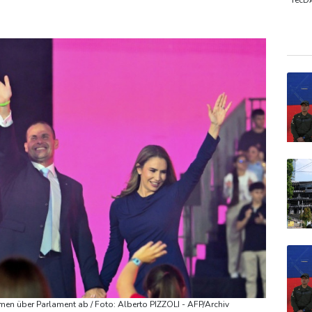
iffe in Region Kiew
TecD
SDA
Gold
EUR/
en über Parlament ab / Foto: Alberto PIZZOLI - AFP/Archiv