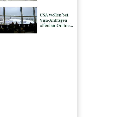
offiziellen Dialog
- ohne Machado
USA wollen bei
Visa-Anträgen
offenbar Online-
Aktivitäten noch
stärker
überprüfen