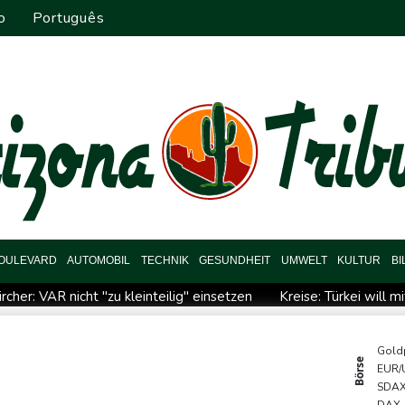
o
Português
OULEVARD
AUTOMOBIL
TECHNIK
GESUNDHEIT
UMWELT
KULTUR
B
ircher: VAR nicht "zu kleinteilig" einsetzen
Kreise: Türkei will 
chaft übernimmt Ermittlungen
Ungenügender Schutz von Kinder
 Dialog - ohne Machado
USA wollen bei Visa-Anträgen offenbar 
Gold
Börse
EUR/
 zuständig sein
Trump unternimmt neuen Vorstoß im Streit u
SDA