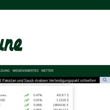
ILDUNG
WISSENSWERTES
WETTER
mit Pakistan und Saudi-Arabien Verteidigungspakt schließen
n: Meta muss in USA 567 Millionen Dollar zahlen
Online-Aktivitäten noch stärker überprüfen
preis
0.47%
4319.7
$
USD
0.01%
1.1526
$
m US-Staatsbürgerschaft
X
0.06%
18564.81
€