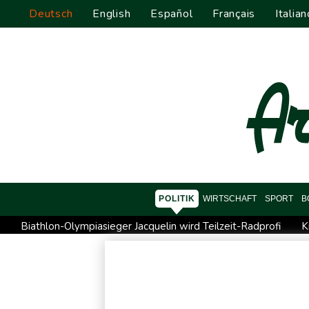
Deutsch
English
Español
Français
Italian
POLITIK
WIRTSCHAFT
SPORT
B
Biathlon-Olympiasieger Jacquelin wird Teilzeit-Radprofi
K
Sprengstoff-Drohne am Leipziger Flughafen: Bundesanwalts
Regierung und Opposition in Venezuela beginnen offiziellen
Röwekamp: Innenministerium muss zentral für Drohnenabwehr