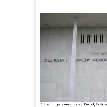
Erdogan reist zu Dreier-Gipfel mit Pakistan nach Saudi-Arabi
Richter: Trumps Name muss von Kennedy Center we