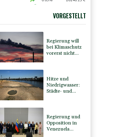
0.05%
26140.13
€
X
0.01%
32431.12
€
 STOXX 50
0.39%
6502.56
€
VORGESTELLT
AX
1.36%
4000.99
€
Regierung will
bei Klimaschutz
vorerst nicht
nachsteuern -
Kritik der
Grünen
Hitze und
Niedrigwasser:
Städte- und
Gemeindebund
fordert
"nationalen
Kraftakt"
Regierung und
Opposition in
Venezuela
beginnen