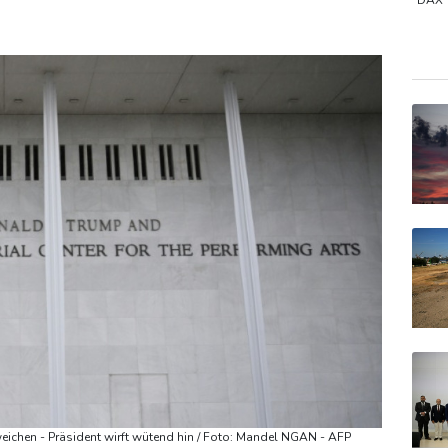
en
DAX
MDA
Euro
TecD
ichen - Präsident wirft wütend hin / Foto: Mandel NGAN - AFP