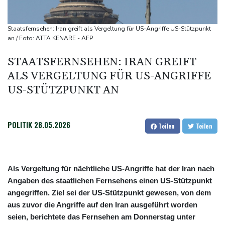
Westfalen
Sri Lanka setzt nach Unruhen in Gefängnis Soldaten ein
Staatsfernsehen: Iran greift als Vergeltung für US-Angriffe US-Stützpunkt
Zuwächse in der Autobranche: Industrieproduktion legt im Juni
an / Foto: ATTA KENARE - AFP
leicht zu
STAATSFERNSEHEN: IRAN GREIFT
76-jähriger Landwirt in Nordrhein-Westfalen von Traktor
ALS VERGELTUNG FÜR US-ANGRIFFE
überrollt und getötet
US-STÜTZPUNKT AN
POLITIK
28.05.2026
Teilen
Teilen
Als Vergeltung für nächtliche US-Angriffe hat der Iran nach
Angaben des staatlichen Fernsehens einen US-Stützpunkt
angegriffen. Ziel sei der US-Stützpunkt gewesen, von dem
aus zuvor die Angriffe auf den Iran ausgeführt worden
seien, berichtete das Fernsehen am Donnerstag unter