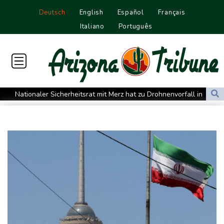
Deutsch
English
Español
Français
Italiano
Português
Nationaler Sicherheitsrat mit Merz hat zu Drohnenvorfall in
Leipzig getagt
Dina Ebimbe wechselt von Frankfurt zu Schalke
Regierung und Opposition in Venezuela nehmen offiziellen
Dialog auf - ohne Machado
Schwimm-EM: Gose holt Gold im Freiwasser-Knockout
Angeblicher "Geburtstourismus": Trump unternimmt neuen
Vorstoß im Streit um US-Staatsbürgerschaft
Würgeschlange an Kanalufer in Schleswig-Holstein entdeckt
Unter Traktor eingeklemmt: Zwölfjähriger stirbt in Nordrhein-