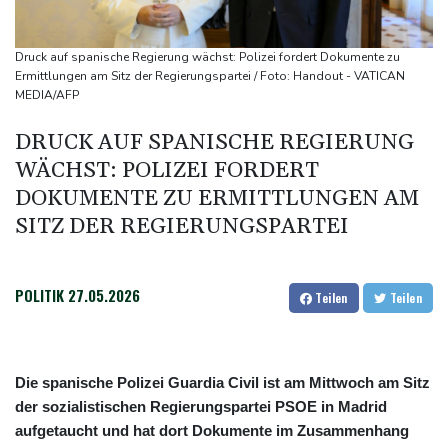
Schwimm-EM: Eikermann und Rösler stark im Turm-Vorkampf
Kompany: "Es ist schwierig, besser zu werden"
Druck auf spanische Regierung wächst: Polizei fordert Dokumente zu
Medien: Diomande wechselt zu Real Madrid
Ermittlungen am Sitz der Regierungspartei / Foto: Handout - VATICAN
MEDIA/AFP
E-Auto-Boom setzt sich auch im Juli fort - Neuwagenmarkt
weiter im Aufwärtstrend
DRUCK AUF SPANISCHE REGIERUNG
WÄCHST: POLIZEI FORDERT
DOKUMENTE ZU ERMITTLUNGEN AM
SITZ DER REGIERUNGSPARTEI
POLITIK
27.05.2026
Teilen
Teilen
Die spanische Polizei Guardia Civil ist am Mittwoch am Sitz
der sozialistischen Regierungspartei PSOE in Madrid
aufgetaucht und hat dort Dokumente im Zusammenhang