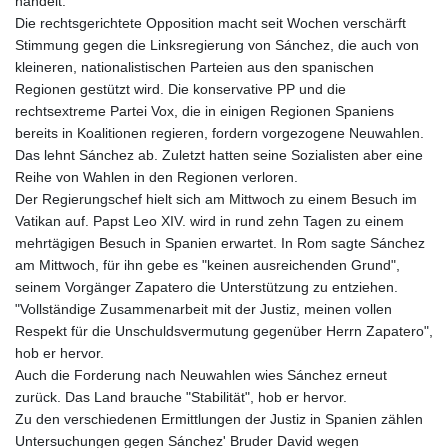
handelt.
Die rechtsgerichtete Opposition macht seit Wochen verschärft
Stimmung gegen die Linksregierung von Sánchez, die auch von
kleineren, nationalistischen Parteien aus den spanischen
Regionen gestützt wird. Die konservative PP und die
rechtsextreme Partei Vox, die in einigen Regionen Spaniens
bereits in Koalitionen regieren, fordern vorgezogene Neuwahlen.
Das lehnt Sánchez ab. Zuletzt hatten seine Sozialisten aber eine
Reihe von Wahlen in den Regionen verloren.
Der Regierungschef hielt sich am Mittwoch zu einem Besuch im
Vatikan auf. Papst Leo XIV. wird in rund zehn Tagen zu einem
mehrtägigen Besuch in Spanien erwartet. In Rom sagte Sánchez
am Mittwoch, für ihn gebe es "keinen ausreichenden Grund",
seinem Vorgänger Zapatero die Unterstützung zu entziehen.
"Vollständige Zusammenarbeit mit der Justiz, meinen vollen
Respekt für die Unschuldsvermutung gegenüber Herrn Zapatero",
hob er hervor.
Auch die Forderung nach Neuwahlen wies Sánchez erneut
zurück. Das Land brauche "Stabilität", hob er hervor.
Zu den verschiedenen Ermittlungen der Justiz in Spanien zählen
Untersuchungen gegen Sánchez' Bruder David wegen