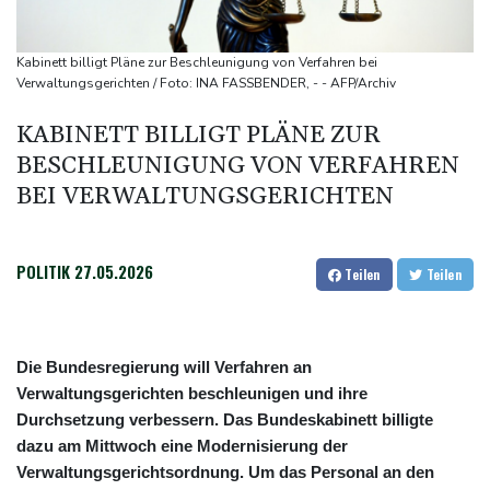
Bericht: Trotz Sanierung nur jeder vierte Zug zwischen Hamburg
und Berlin pünktlich
Kabinett billigt Pläne zur Beschleunigung von Verfahren bei
FC Bayern: Kompany setzt auf Musiala
Verwaltungsgerichten / Foto: INA FASSBENDER, - - AFP/Archiv
KABINETT BILLIGT PLÄNE ZUR
BESCHLEUNIGUNG VON VERFAHREN
BEI VERWALTUNGSGERICHTEN
POLITIK
27.05.2026
Teilen
Teilen
Die Bundesregierung will Verfahren an
Verwaltungsgerichten beschleunigen und ihre
Durchsetzung verbessern. Das Bundeskabinett billigte
dazu am Mittwoch eine Modernisierung der
Verwaltungsgerichtsordnung. Um das Personal an den