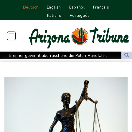
Deutsch
English
Español
Français
Italiano
Português
Brenner gewinnt überraschend die Polen-Rundfahrt
Papst fordert humanitäre Korridore im Sudan
Cottbus erkämpft Sieg gegen Hannover
Überragender Zoma schießt Nürnberg zum Auftaktsieg
St. Pauli verpasst Auftaktsieg bei Rapp-Debüt
Flugstreichungen und Evakuierungen: Taifun "Dolphin" in
Ostchina auf Land getroffen
Nächster Dreifachsieg für Aprilia - Fernández triumphiert
Verkehrsminister Bilger will Boni von Bahnmanagern an Ziele
knüpfen