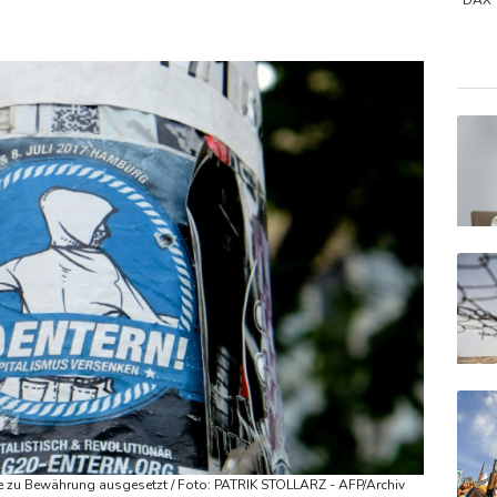
n gereist
DAX
Gold
MDA
EUR/
e zu Bewährung ausgesetzt / Foto: PATRIK STOLLARZ - AFP/Archiv