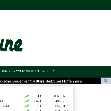
ILDUNG
WISSENSWERTES
WETTER
inische Bedenken": Asllani bleibt bei Hoffenheim
te bei Migrationskrise in Ceuta
 Russland
X
0.51%
18659.63
€
AX
1.67%
4068.78
€
ikproblemen vorerst unterbrochen
 STOXX 50
0.33%
6523.86
€