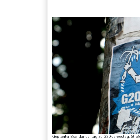
Selenskyj erstmals seit Beginn von Ukraine-Krieg nach Serbie
Geplanter Brandanschlag zu G20-Jahrestag: Straf