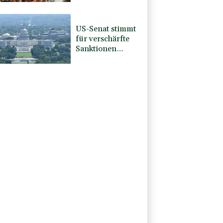
Huthis im Jemen
US-Senat stimmt
für verschärfte
Sanktionen
gegen Russland