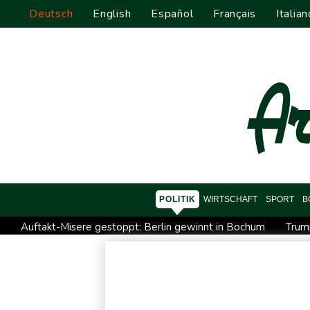
Deutsch
English
Español
Français
Italian
POLITIK
WIRTSCHAFT
SPORT
B
Auftakt-Misere gestoppt: Berlin gewinnt in Bochum
Trum
Eurojackpot geknackt: Mehr als 32 Millionen Euro gehen nac
Mindestens zehn Tote bei Angriffen der pro-iranischen Huthi
US-Gericht setzt Bau von Trumps Ballsaal aus - Präsident kü