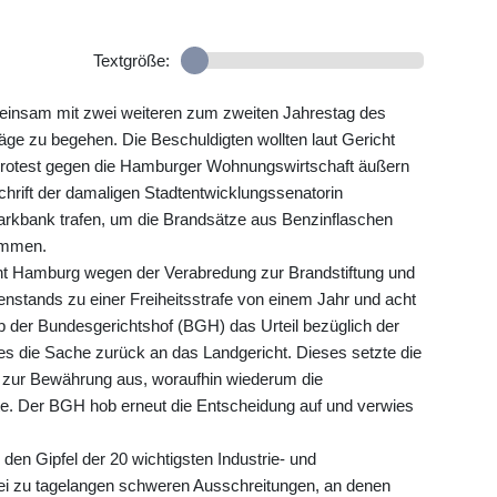
Textgröße:
meinsam mit zwei weiteren zum zweiten Jahrestag des
ge zu begehen. Die Beschuldigten wollten laut Gericht
 Protest gegen die Hamburger Wohnungswirtschaft äußern
chrift der damaligen Stadtentwicklungssenatorin
Parkbank trafen, um die Brandsätze aus Benzinflaschen
nommen.
ht Hamburg wegen der Verabredung zur Brandstiftung und
nstands zu einer Freiheitsstrafe von einem Jahr und acht
hob der Bundesgerichtshof (BGH) das Urteil bezüglich der
s die Sache zurück an das Landgericht. Dieses setzte die
23 zur Bewährung aus, woraufhin wiederum die
te. Der BGH hob erneut die Entscheidung auf und verwies
den Gipfel der 20 wichtigsten Industrie- und
ei zu tagelangen schweren Ausschreitungen, an denen