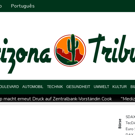
o
Português
OULEVARD
AUTOMOBIL
TECHNIK
GESUNDHEIT
UMWELT
KULTUR
B
p macht erneut Druck auf Zentralbank-Vorständin Cook
"Mediz
h Nordrhein-Westfalen
Menschenrechtsgruppen: Mehr als 140 To
s im Jemen
US-Senat stimmt für verschärfte Sanktionen gegen
SDA
Börse
TecD
ndigt Berufung an
Direkt-ICE Berlin-Paris bleibt wegen Techn
Euro