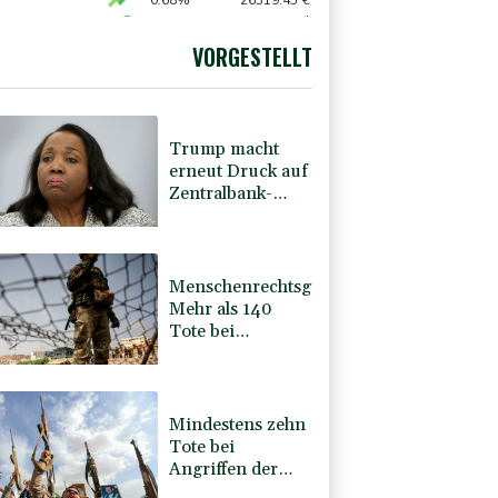
0.68%
26319.45
€
preis
2.28%
4399.7
$
X
-0.07%
32407.2
€
VORGESTELLT
USD
0.32%
1.1562
$
Trump macht
erneut Druck auf
Zentralbank-
Vorständin Cook
Menschenrechtsgruppen:
Mehr als 140
Tote bei
Migrationskrise
in Ceuta
Mindestens zehn
Tote bei
Angriffen der
pro-iranischen