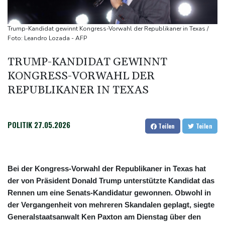
in Psychiatrie
Nach Ausweisung von Journalistin: Russland wirft Frankreich
Trump-Kandidat gewinnt Kongress-Vorwahl der Republikaner in Texas /
"politische Verfolgung" vor
Foto: Leandro Lozada - AFP
Iran-Krieg: Berichte über US-Munitionsknappheit - Pakistan will
TRUMP-KANDIDAT GEWINNT
neue Gespräche
KONGRESS-VORWAHL DER
Fund von Sprengstoffdrohne sorgt für Debatte über
REPUBLIKANER IN TEXAS
Luftsicherheit
POLITIK
27.05.2026
Teilen
Teilen
Bei der Kongress-Vorwahl der Republikaner in Texas hat
der von Präsident Donald Trump unterstützte Kandidat das
Rennen um eine Senats-Kandidatur gewonnen. Obwohl in
der Vergangenheit von mehreren Skandalen geplagt, siegte
Generalstaatsanwalt Ken Paxton am Dienstag über den