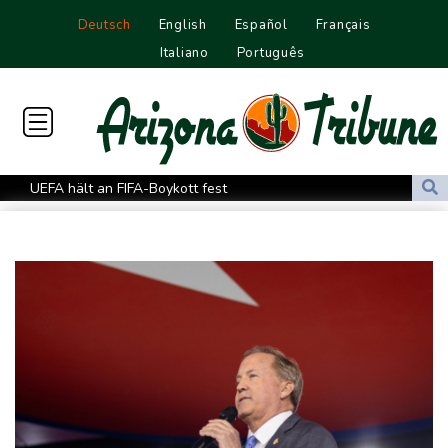
Deutsch
English
Español
Français
Italiano
Português
UEFA hält an FIFA-Boykott fest
Niedrigwasser: Bilger für Aussetzung von Sonn- und
Feiertagsfahrverbot für Lkw
Millionendeal perfekt: Diomande wechselt nach Madrid
US-Republikaner wollen früheren Corona-Berater Fauci vor
Gericht stellen lassen
Forlán wird Nationaltrainer in Uruguay
Böden in Deutschland ähnlich trocken wie in Dürrejahren 2018
und 2022
Mutter mit 71 Stichen getötet und Leiche zerstückelt: Mann muss