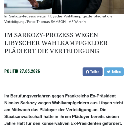
Becker: Wer mehr will als Klassenerhalt hat "Fehler im Kopf"
Sohn: Krebs von Ex-Präsident Joe Biden hat sich ausgebreitet
Im Sarkozy-Prozess wegen libyscher Wahlkampfgelder plädiert die
und Metastasen gebildet
Verteidigung / Foto: Thomas SAMSON - AFP/Archiv
Bilger: Boni von Bahn-Managern werden an Einhaltung der
IM SARKOZY-PROZESS WEGEN
Vorgaben des Bundes geknüpft
LIBYSCHER WAHLKAMPFGELDER
FIFA stärkt Infantino - und holt zum Rundumschlag aus
PLÄDIERT DIE VERTEIDIGUNG
POLITIK
27.05.2026
Teilen
Teilen
Im Berufungsverfahren gegen Frankreichs Ex-Präsident
Nicolas Sarkozy wegen Wahlkampfgeldern aus Libyen steht
am Mittwoch das Plädoyer der Verteidigung an. Die
Staatsanwaltschaft hatte in ihrem Plädoyer bereits sieben
Jahre Haft für den konservativen Ex-Präsidenten gefordert.