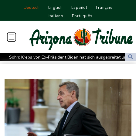
Deutsch
English
Español
Français
Italiano
Português
Sohn: Krebs von Ex-Präsident Biden hat sich ausgebreitet und
Metastasen gebildet
Iran stellt harte Bedingungen für Öffnung der Straße von
Hormus
Trauerflor und Schweigeminute: Inter Miami trauert mit Messi
WTA: Sabalenka scheitert überraschend in Toronto
Zwei Bombenanschläge in Kolumbien an erstem Tag im Amt des
neuen Präsidenten Espriella
Busemann: Kein EM-Titel für Neugebauer wäre "eine
Enttäuschung"