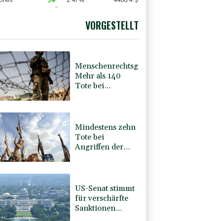
 von Trumps umstrittenen Ballsaal-Plänen
preis
2.47%
4408.4
$
0.68%
26319.45
€
X
-0.07%
32407.2
€
VORGESTELLT
USD
0.35%
1.1565
$
Menschenrechtsgruppen:
Mehr als 140
Tote bei
Migrationskrise
in Ceuta
Mindestens zehn
Tote bei
Angriffen der
pro-iranischen
Huthis im Jemen
US-Senat stimmt
für verschärfte
Sanktionen
gegen Russland