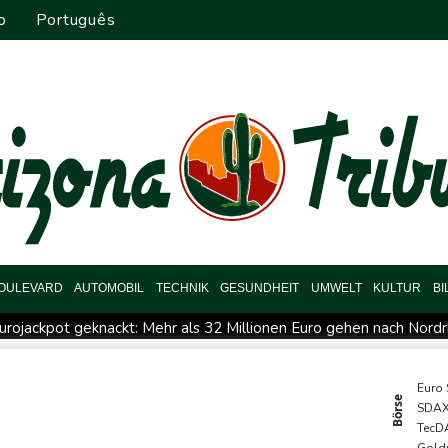
o
Português
OULEVARD
AUTOMOBIL
TECHNIK
GESUNDHEIT
UMWELT
KULTUR
B
urojackpot geknackt: Mehr als 32 Millionen Euro gehen nach Nord
se in Ceuta
Mindestens zehn Tote bei Angriffen der pro-iranis
US-Gericht setzt Bau von Trumps Ballsaal aus - Präsident kün
Euro
Börse
SDA
rst unterbrochen
Selenskyj erstmals seit Beginn von Ukraine-K
TecD