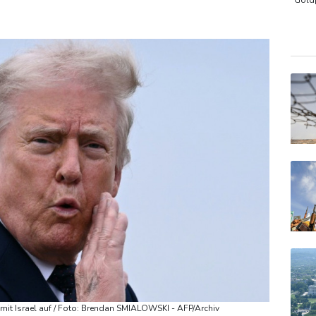
r Flughafen zurück
US-Berufungsgericht bestätigt Aussetzung
Gold
DAX
MDA
EUR/
it Israel auf / Foto: Brendan SMIALOWSKI - AFP/Archiv