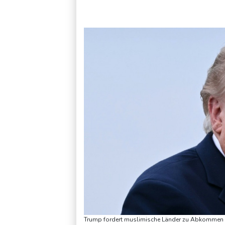
Russland weist Verantwortung für Drohnenvorfall an Leipzige
Trump fordert muslimische Länder zu Abkommen m