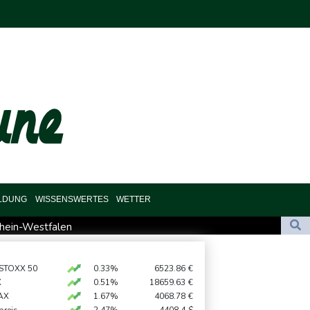
ILDUNG
WISSENSWERTES
WETTER
rhein-Westfalen
chen Huthis im Jemen
digt Berufung an
 STOXX 50
0.33%
6523.86
€
X
0.51%
18659.63
€
rieg nach Serbien gereist
AX
1.67%
4068.78
€