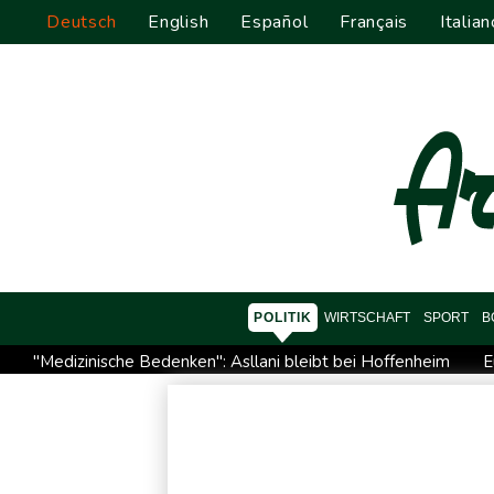
Deutsch
English
Español
Français
Italian
POLITIK
WIRTSCHAFT
SPORT
B
"Medizinische Bedenken": Asllani bleibt bei Hoffenheim
E
Menschenrechtsgruppen: Mehr als 140 Tote bei Migrationskri
US-Senat stimmt für verschärfte Sanktionen gegen Russland
Direkt-ICE Berlin-Paris bleibt wegen Technikproblemen vore