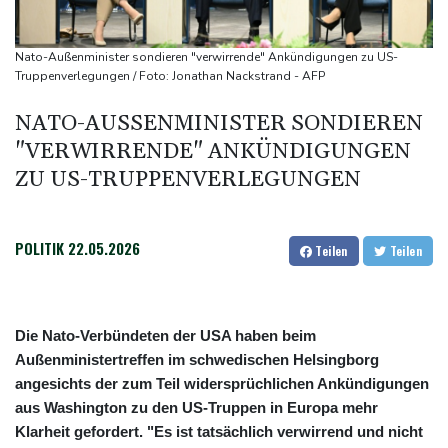
und Berlin pünktlich
FC Bayern: Kompany setzt auf Musiala
Nato-Außenminister sondieren "verwirrende" Ankündigungen zu US-
Waldbrände in Kanada: Notstand in Provinz British Columbia
Truppenverlegungen / Foto: Jonathan Nackstrand - AFP
ausgerufen
NATO-AUSSENMINISTER SONDIEREN "
VERWIRRENDE" ANKÜNDIGUNGEN Z
U US-TRUPPENVERLEGUNGEN
POLITIK
22.05.2026
Teilen
Teilen
Die Nato-Verbündeten der USA haben beim
Außenministertreffen im schwedischen Helsingborg
angesichts der zum Teil widersprüchlichen Ankündigungen
aus Washington zu den US-Truppen in Europa mehr
Klarheit gefordert. "Es ist tatsächlich verwirrend und nicht