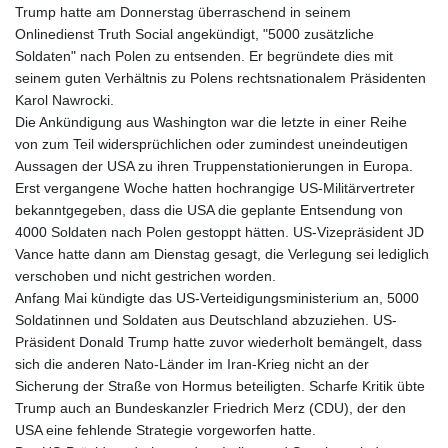
Trump hatte am Donnerstag überraschend in seinem
Onlinedienst Truth Social angekündigt, "5000 zusätzliche
Soldaten" nach Polen zu entsenden. Er begründete dies mit
seinem guten Verhältnis zu Polens rechtsnationalem Präsidenten
Karol Nawrocki.
Die Ankündigung aus Washington war die letzte in einer Reihe
von zum Teil widersprüchlichen oder zumindest uneindeutigen
Aussagen der USA zu ihren Truppenstationierungen in Europa.
Erst vergangene Woche hatten hochrangige US-Militärvertreter
bekanntgegeben, dass die USA die geplante Entsendung von
4000 Soldaten nach Polen gestoppt hätten. US-Vizepräsident JD
Vance hatte dann am Dienstag gesagt, die Verlegung sei lediglich
verschoben und nicht gestrichen worden.
Anfang Mai kündigte das US-Verteidigungsministerium an, 5000
Soldatinnen und Soldaten aus Deutschland abzuziehen. US-
Präsident Donald Trump hatte zuvor wiederholt bemängelt, dass
sich die anderen Nato-Länder im Iran-Krieg nicht an der
Sicherung der Straße von Hormus beteiligten. Scharfe Kritik übte
Trump auch an Bundeskanzler Friedrich Merz (CDU), der den
USA eine fehlende Strategie vorgeworfen hatte.