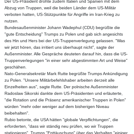
Der US-Präsident drohte zudem Italien und Spanien mit dem
Abzug von Truppen, weil die beiden Länder dem US-Militär
verboten hatten, US-Stützpunkte für Angriffe im Iran-Krieg zu
nutzen.
Bundesaußenminister Johann Wadephul (CDU) begrüßte die
"gute Entscheidung" Trumps zu Polen und gab sich angesichts
des Hin und Hers bei der US-Truppenverlegung gelassen. "Was
wir jetzt hören, das irritiert uns überhaupt nicht", sagte der
Außenminister. Alle Gespräche deuteten darauf hin, dass die US-
Truppenverlegungen "in einer sehr abgestimmten Art und Weise"
geschähen.
Nato-Generalsekretär Mark Rutte begrüßte Trumps Ankündigung
zu Polen. "Unsere Militärbefehlshaber arbeiten derzeit alle
Einzelheiten aus", sagte Rutte. Der polnische Außenminister
Radoslaw Sikorski dankte dem US-Präsidenten und erläuterte,
"die Rotation und die Präsenz amerikanischer Truppen in Polen"
würden "mehr oder weniger auf dem bisherigen Niveau
beibehalten".
Rubio betonte, die USA hätten "globale Verpflichtungen", die
erforderten, "dass wir ständig neu prüfen, wo wir Truppen
stationieren". Trumps "Enttäuschung" über das Verhalten "einiger