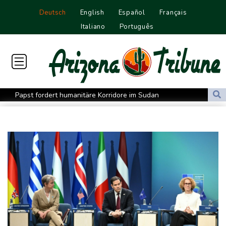
Deutsch
English
Español
Français
Italiano
Português
Papst fordert humanitäre Korridore im Sudan
Cottbus erkämpft Sieg gegen Hannover
Überragender Zoma schießt Nürnberg zum Auftaktsieg
St. Pauli verpasst Auftaktsieg bei Rapp-Debüt
Flugstreichungen und Evakuierungen: Taifun "Dolphin" in
Ostchina auf Land getroffen
Nächster Dreifachsieg für Aprilia - Fernández triumphiert
Verkehrsminister Bilger will Boni von Bahnmanagern an Ziele
knüpfen
Bericht: Trotz Sanierung nur jeder vierte Zug zwischen Hamburg