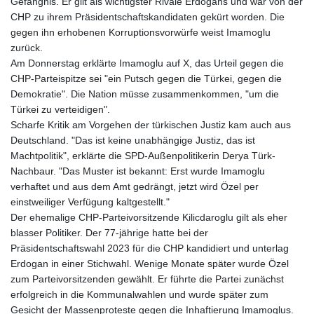
Gefängnis. Er gilt als wichtigster Rivale Erdogans und war von der
CHP zu ihrem Präsidentschaftskandidaten gekürt worden. Die
gegen ihn erhobenen Korruptionsvorwürfe weist Imamoglu
zurück.
Am Donnerstag erklärte Imamoglu auf X, das Urteil gegen die
CHP-Parteispitze sei "ein Putsch gegen die Türkei, gegen die
Demokratie". Die Nation müsse zusammenkommen, "um die
Türkei zu verteidigen".
Scharfe Kritik am Vorgehen der türkischen Justiz kam auch aus
Deutschland. "Das ist keine unabhängige Justiz, das ist
Machtpolitik", erklärte die SPD-Außenpolitikerin Derya Türk-
Nachbaur. "Das Muster ist bekannt: Erst wurde Imamoglu
verhaftet und aus dem Amt gedrängt, jetzt wird Özel per
einstweiliger Verfügung kaltgestellt."
Der ehemalige CHP-Parteivorsitzende Kilicdaroglu gilt als eher
blasser Politiker. Der 77-jährige hatte bei der
Präsidentschaftswahl 2023 für die CHP kandidiert und unterlag
Erdogan in einer Stichwahl. Wenige Monate später wurde Özel
zum Parteivorsitzenden gewählt. Er führte die Partei zunächst
erfolgreich in die Kommunalwahlen und wurde später zum
Gesicht der Massenproteste gegen die Inhaftierung Imamoglus.