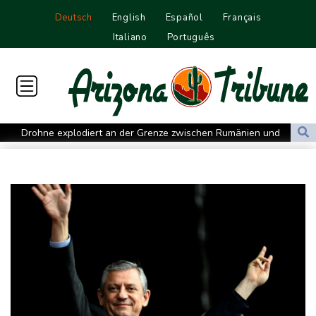
Deutsch
English
Español
Français
Italiano
Português
Drohne explodiert an der Grenze zwischen Rumänien und
Bulgarien nahe Gaspipeline
Lionel Messi trauert um seinen Vater
Absturz von Ultraleichtflugzeug: 72-jähriger Pilot stirbt in Baden-
Württemberg
Selenskyj warnt in Belgrad vor Folgen russischer Angriffe für
den Winter
Drohnen über Bundeswehrstandort in Nordrhein-Westfalen
gesichtet
Ungarns Regierungspartei nominiert Ex-Gerichtspräsidenten