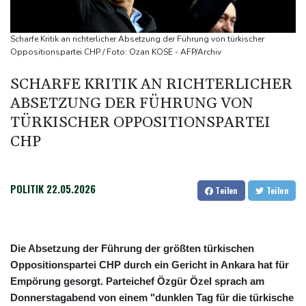
Baka als Staatschef
Schwimm-EM: Halbisch winkt und springt zu Bronze
Scharfe Kritik an richterlicher Absetzung der Führung von türkischer
Selenskyj: Ukraine hat praktisch keine intakten
Oppositionspartei CHP / Foto: Ozan KOSE - AFP/Archiv
Wärmekraftwerke mehr
SCHARFE KRITIK AN RICHTERLICHER
Braunschweig nach Kantersieg in Magdeburg an der Spitze
ABSETZUNG DER FÜHRUNG VON
Absteiger schlägt Aufsteiger: Heidenheim siegt turbulent
TÜRKISCHER OPPOSITIONSPARTEI
CHP
POLITIK
22.05.2026
Teilen
Teilen
Die Absetzung der Führung der größten türkischen
Oppositionspartei CHP durch ein Gericht in Ankara hat für
Empörung gesorgt. Parteichef Özgür Özel sprach am
Donnerstagabend von einem "dunklen Tag für die türkische