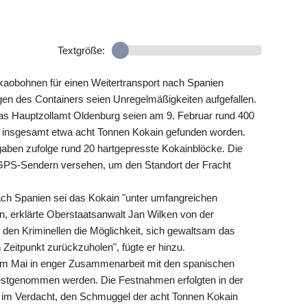
Textgröße:
kaobohnen für einen Weitertransport nach Spanien
tgen des Containers seien Unregelmäßigkeiten aufgefallen.
das Hauptzollamt Oldenburg seien am 9. Februar rund 400
t insgesamt etwa acht Tonnen Kokain gefunden worden.
aben zufolge rund 20 hartgepresste Kokainblöcke. Die
GPS-Sendern versehen, um den Standort der Fracht
ach Spanien sei das Kokain "unter umfangreichen
n, erklärte Oberstaatsanwalt Jan Wilken von der
 den Kriminellen die Möglichkeit, sich gewaltsam das
eitpunkt zurückzuholen", fügte er hinzu.
im Mai in enger Zusammenarbeit mit den spanischen
estgenommen werden. Die Festnahmen erfolgten in der
n im Verdacht, den Schmuggel der acht Tonnen Kokain