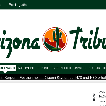
o
Português
ULEVARD
AUTOMOBIL
TECHNIK
GESUNDHEIT
UMWELT
KULTUR
B
n in Kerpen - Festnahme
Xiaomi Skynomad: N70 und N90 erhöh
video zu Merz-Rücktritt
Papst Leo XIV. will bei Frankreich-Be
eipzig
Kabel der Deutschen Bahn beschädigt: Kölner Staatss
DAX
Börse
TecD
ische Wahlkampf-Einmischung an
Ein Viertel der Reisenden in De
Euro