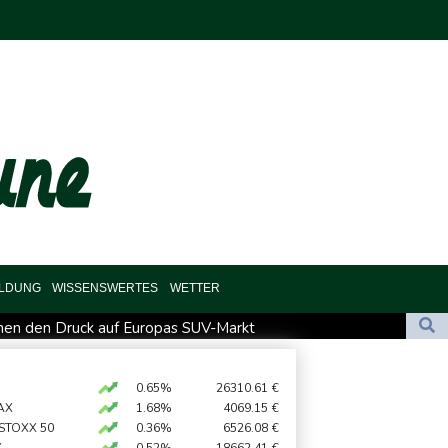
ILDUNG
WISSENSWERTES
WETTER
en den Druck auf Europas SUV-Markt
such Missbrauchsopfer treffen
chutz ermittelt wegen Sabotage
0.65%
26310.61
€
AX
1.68%
4069.15
€
utschland lässt sich Ziele von der KI vorschlagen
 STOXX 50
0.36%
6526.08
€