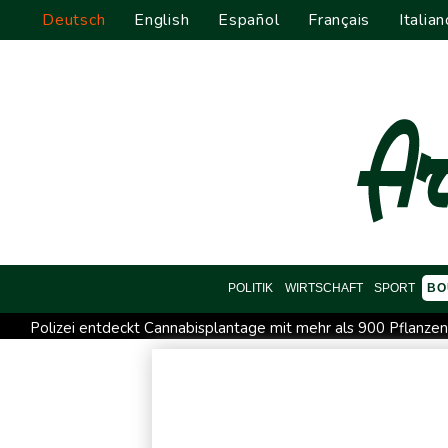
Deutsch
English
Español
Français
Italian
POLITIK
WIRTSCHAFT
SPORT
BO
Polizei entdeckt Cannabisplantage mit mehr als 900 Pflanze
Sicherheitskreise vermuten russische Kampagne hinter Falsch
Nationaler Sicherheitsrat mit Merz tagt zu Drohnenvorfall in L
Frankreichs Außenminister Barrot kündigt Reaktion auf russ