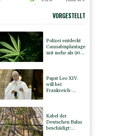
t für Lina E.
X
0.52%
18662.41
€
preis
2.15%
4394
$
X
0.1%
32462.58
€
VORGESTELLT
USD
0.35%
1.1566
$
Polizei entdeckt
Cannabisplantage
mit mehr als 900
Pflanzen in
Kerpen -
Festnahme
Papst Leo XIV.
will bei
Frankreich-
Besuch
Missbrauchsopfer
treffen
Kabel der
Deutschen Bahn
beschädigt:
Kölner