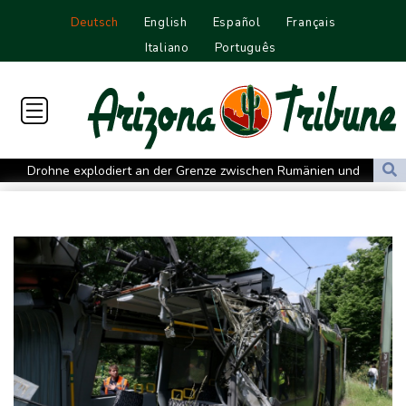
Deutsch
English
Español
Français
Italiano
Português
Drohne explodiert an der Grenze zwischen Rumänien und
Bulgarien nahe Gaspipeline
Lionel Messi trauert um seinen Vater
Absturz von Ultraleichtflugzeug: 72-jähriger Pilot stirbt in Baden-
Württemberg
Selenskyj warnt in Belgrad vor Folgen russischer Angriffe für
den Winter
Drohnen über Bundeswehrstandort in Nordrhein-Westfalen
gesichtet
Ungarns Regierungspartei nominiert Ex-Gerichtspräsidenten