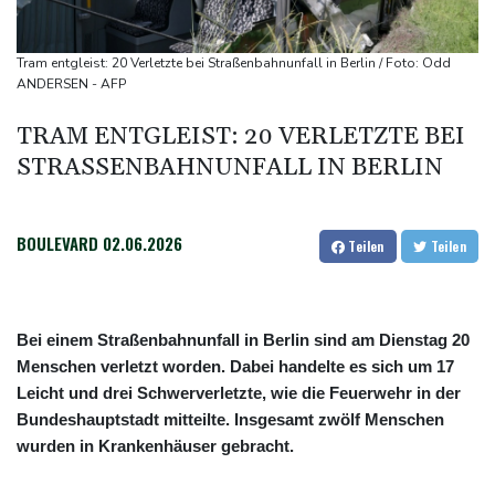
Baka als Staatschef
Schwimm-EM: Halbisch winkt und springt zu Bronze
Tram entgleist: 20 Verletzte bei Straßenbahnunfall in Berlin / Foto: Odd
Selenskyj: Ukraine hat praktisch keine intakten
ANDERSEN - AFP
Wärmekraftwerke mehr
TRAM ENTGLEIST: 20 VERLETZTE BEI
Braunschweig nach Kantersieg in Magdeburg an der Spitze
STRASSENBAHNUNFALL IN BERLIN
Absteiger schlägt Aufsteiger: Heidenheim siegt turbulent
BOULEVARD
02.06.2026
Teilen
Teilen
Bei einem Straßenbahnunfall in Berlin sind am Dienstag 20
Menschen verletzt worden. Dabei handelte es sich um 17
Leicht und drei Schwerverletzte, wie die Feuerwehr in der
Bundeshauptstadt mitteilte. Insgesamt zwölf Menschen
wurden in Krankenhäuser gebracht.