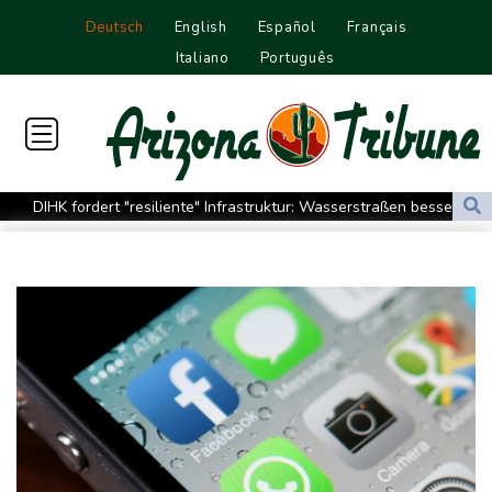
Deutsch
English
Español
Français
Italiano
Português
DIHK fordert "resiliente" Infrastruktur: Wasserstraßen besser an
Niedrigwasser anpassen
Zverev hadert nach Aus: "Schlechtestes Spiel der Saison"
Vier deutsche, neun neue: Teammanager-Rekorde in England
Trump-Hubschrauber über Washington womöglich
Passagierflugzeug zu nahe gekommen
Niedrigwasser: Industrie- und Schifffahrtsverbände fordern
konkrete Schritte
Extremes Niedrigwasser: Verkehrsminister Bilger lädt zu
Spitzentreffen in Bonn