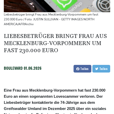
Bundesgerichtshof urteilt über Mann wegen Kriegsverbrechen in
syrischem Bürgerkrieg
Liebesbetrüger bringt Frau aus Mecklenburg-Vorpommern um fast
Urteil in Prozess um tödlichen Autoanschlag auf Verdi-
230.000 Euro / Foto: JUSTIN SULLIVAN - GETTY IMAGES NORTH
AMERICA/AFP/Archiv
Demonstration in München
Vorwurf der Preisabsprache: Drei US-Produzenten müssen 53
LIEBESBETRÜGER BRINGT FRAU AUS
Millionen Eier spenden
MECKLENBURG-VORPOMMERN UM
Investoren-Affäre: Fifa-Spitze stellt sich "uneingeschränkt" hinter
FAST 230.000 EURO
Infantino
BOULEVARD
01.06.2026
Teilen
Teilen
Eine Frau aus Mecklenburg-Vorpommern hat fast 230.000
Euro an einen sogenannten Lovescammer verloren. Der
Liebesbetrüger kontaktierte die 74-Jährige aus dem
Greifswalder Umland im Dezember 2025 über ein soziales