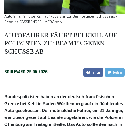
Kolumbiens neuer Präsident kündigt "unermüdlichen" Kampf
gegen Drogengewalt an
Autofahrer fährt bei Kehl auf Polizisten zu: Beamte geben Schüsse ab /
Südkoreas Verband gibt Massagen-Skandal zu: "Desolate Lage"
Foto: Ina FASSBENDER - AFP/Archiv
Größer als alle bisherigen US-Anlagen: Amazon finanziert für
AUTOFAHRER FÄHRT BEI KEHL AUF
Rechenzentren riesiges Gaskraftwerk
POLIZISTEN ZU: BEAMTE GEBEN
SCHÜSSE AB
BOULEVARD
29.05.2026
Teilen
Teilen
Bundespolizisten haben an der deutsch-französischen
Grenze bei Kehl in Baden-Württemberg auf ein flüchtendes
Auto geschossen. Der mutmaßliche Fahrer, ein 21-Jähriger,
war zuvor gezielt auf Beamte zugefahren, wie die Polizei in
Offenburg am Freitag mitteilte. Das Auto sollte demnach in