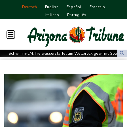
Deutsch
English
Español
Français
Italiano
Português
Schwimm-EM: Freiwasserstaffel um Wellbrock gewinnt Gold
US-Senat bestätigt Trumps umstrittenen Justizminister Blanche
Vulkan Ätna auf Sizilien erneut ausgebrochen - Ankünfte am
Flughafen Catania gestrichen
Selenskyj: Mindestens vier Tote durch russische Angriffe in
Region Kiew
Mercedes GLA neu gegen alt: Der große Sprung ins
Elektrozeitalter
Skoda Kodiaq gegen VW Tayron: Das bessere Familien-SUV
Leagues Cup: Müller mit Vancouver schon ausgeschieden