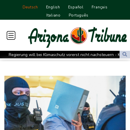
Deutsch
English
Español
Français
Italiano
Português
Regierung will bei Klimaschutz vorerst nicht nachsteuern - Kritik
der Grünen
Hitze und Niedrigwasser: Städte- und Gemeindebund fordert
"nationalen Kraftakt"
Infantinos Investorenplan: FIFA-Experte fordert Aufarbeitung
Biathlon-Olympiasieger Jacquelin wird Teilzeit-Radprofi
Kircher: VAR nicht "zu kleinteilig" einsetzen
Kreise: Türkei will mit Pakistan und Saudi-Arabien
Verteidigungspakt schließen
Sprengstoff-Drohne am Leipziger Flughafen: