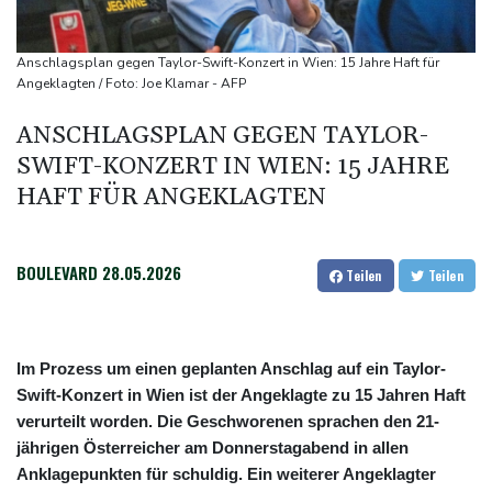
Bundesanwaltschaft übernimmt Ermittlungen
Ungenügender Schutz von Kindern: Meta muss in USA 567
Anschlagsplan gegen Taylor-Swift-Konzert in Wien: 15 Jahre Haft für
Millionen Dollar zahlen
Angeklagten / Foto: Joe Klamar - AFP
Regierung und Opposition in Venezuela beginnen offiziellen
ANSCHLAGSPLAN GEGEN TAYLOR-
Dialog - ohne Machado
SWIFT-KONZERT IN WIEN: 15 JAHRE
USA wollen bei Visa-Anträgen offenbar Online-Aktivitäten noch
HAFT FÜR ANGEKLAGTEN
stärker überprüfen
BOULEVARD
28.05.2026
Teilen
Teilen
Im Prozess um einen geplanten Anschlag auf ein Taylor-
Swift-Konzert in Wien ist der Angeklagte zu 15 Jahren Haft
verurteilt worden. Die Geschworenen sprachen den 21-
jährigen Österreicher am Donnerstagabend in allen
Anklagepunkten für schuldig. Ein weiterer Angeklagter