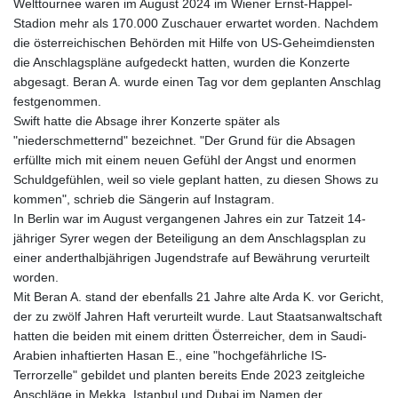
Welttournee waren im August 2024 im Wiener Ernst-Happel-
Stadion mehr als 170.000 Zuschauer erwartet worden. Nachdem
die österreichischen Behörden mit Hilfe von US-Geheimdiensten
die Anschlagspläne aufgedeckt hatten, wurden die Konzerte
abgesagt. Beran A. wurde einen Tag vor dem geplanten Anschlag
festgenommen.
Swift hatte die Absage ihrer Konzerte später als
"niederschmetternd" bezeichnet. "Der Grund für die Absagen
erfüllte mich mit einem neuen Gefühl der Angst und enormen
Schuldgefühlen, weil so viele geplant hatten, zu diesen Shows zu
kommen", schrieb die Sängerin auf Instagram.
In Berlin war im August vergangenen Jahres ein zur Tatzeit 14-
jähriger Syrer wegen der Beteiligung an dem Anschlagsplan zu
einer anderthalbjährigen Jugendstrafe auf Bewährung verurteilt
worden.
Mit Beran A. stand der ebenfalls 21 Jahre alte Arda K. vor Gericht,
der zu zwölf Jahren Haft verurteilt wurde. Laut Staatsanwaltschaft
hatten die beiden mit einem dritten Österreicher, dem in Saudi-
Arabien inhaftierten Hasan E., eine "hochgefährliche IS-
Terrorzelle" gebildet und planten bereits Ende 2023 zeitgleiche
Anschläge in Mekka, Istanbul und Dubai im Namen der