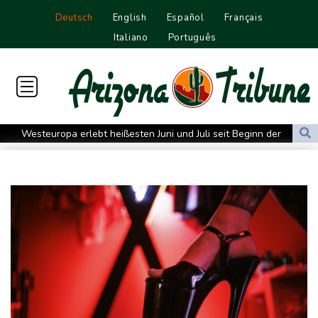
Deutsch
English
Español
Français
Italiano
Português
Westeuropa erlebt heißesten Juni und Juli seit Beginn der
Aufzeichnungen
Datenbank: 2025 starben weltweit 350 humanitäre Helfer - 186
davon im Gazastreifen
Trump verzichtet offenbar vorerst auf Angriffe auf Iran: "Halten
uns zurück"
Trauer um Jorge Messi: Fußballstar Lionel Messi nimmt Abschied
von seinem Vater
Nowitzki trauert um ersten NBA-Coach Nelson: "RIP, Legende"
Neuer Waldbrand in Südfrankreich: Mehr als 200