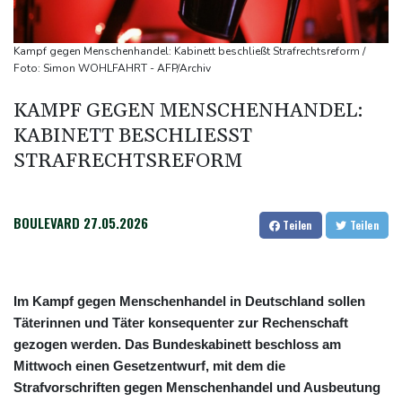
Feuerwehrleute im Einsatz
Umfrage: Mehrheit der Deutschen gegen Abschaffung der
Kampf gegen Menschenhandel: Kabinett beschließt Strafrechtsreform /
"Rente mit 63"
Foto: Simon WOHLFAHRT - AFP/Archiv
Klingbeil plant höhere Besteuerung bestimmter Vereine
KAMPF GEGEN MENSCHENHANDEL:
Bericht: Dobrindt verdoppelt Anti-Drohnen-Einheiten der
KABINETT BESCHLIESST S
Bundespolizei
TRAFRECHTSREFORM
Netanjahu lehnt von Trump unterstützten 15-Punkte-Plan für
Gazastreifen weiter ab
BOULEVARD
27.05.2026
Teilen
Teilen
Im Kampf gegen Menschenhandel in Deutschland sollen
Täterinnen und Täter konsequenter zur Rechenschaft
gezogen werden. Das Bundeskabinett beschloss am
Mittwoch einen Gesetzentwurf, mit dem die
Strafvorschriften gegen Menschenhandel und Ausbeutung