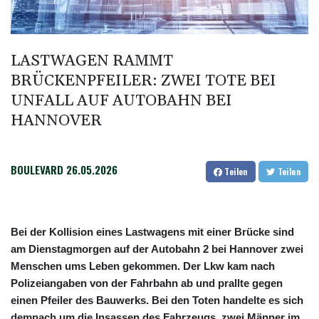
Becker: Wer mehr will als Klassenerhalt hat "Fehler im Kopf"
Sohn: Krebs von Ex-Präsident Joe Biden hat sich ausgebreitet
und Metastasen gebildet
LASTWAGEN RAMMT
Bilger: Boni von Bahn-Managern werden an Einhaltung der
BRÜCKENPFEILER: ZWEI TOTE BEI
Vorgaben des Bundes geknüpft
UNFALL AUF AUTOBAHN BEI
FIFA stärkt Infantino - und holt zum Rundumschlag aus
HANNOVER
BOULEVARD
26.05.2026
Teilen
Teilen
Bei der Kollision eines Lastwagens mit einer Brücke sind
am Dienstagmorgen auf der Autobahn 2 bei Hannover zwei
Menschen ums Leben gekommen. Der Lkw kam nach
Polizeiangaben von der Fahrbahn ab und prallte gegen
einen Pfeiler des Bauwerks. Bei den Toten handelte es sich
demnach um die Insassen des Fahrzeugs, zwei Männer im