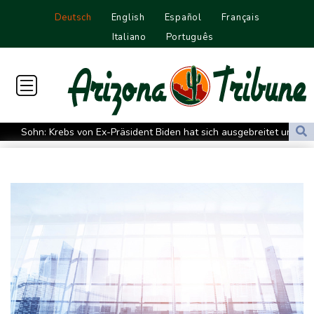
Deutsch
English
Español
Français
Italiano
Português
Sohn: Krebs von Ex-Präsident Biden hat sich ausgebreitet und
Metastasen gebildet
Iran stellt harte Bedingungen für Öffnung der Straße von
Hormus
Trauerflor und Schweigeminute: Inter Miami trauert mit Messi
WTA: Sabalenka scheitert überraschend in Toronto
Zwei Bombenanschläge in Kolumbien an erstem Tag im Amt des
neuen Präsidenten Espriella
Busemann: Kein EM-Titel für Neugebauer wäre "eine
Enttäuschung"