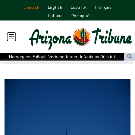
Deutsch
English
Español
Français
Italiano
Português
Norwegens Fußball-Verband fordert Infantinos Rücktritt
Verurteilte Linksextremistin: Bundesgerichtshof bestätigt
Beugehaft für Lina E.
Verweigerter Dopingtest: NADA will Vierjahressperre für Ansah
Medien: Türkischer Präsident Erdogan zu Dreiergipfel in Saudi-
Arabien eingetroffen
Deutsche Industrieproduktion zeigt sich widerstandsfähig -
Rekordstand bei Exporten
Weniger Falschgeld im ersten Halbjahr im Umlauf
Anhaltende Trockenheit: Rheinpegel bei Düsseldorf auf