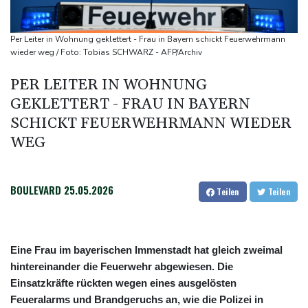
historischem Tief
Urteil: Nähe zu Muslimbruderschaft kann Verbeamtung
Per Leiter in Wohnung geklettert - Frau in Bayern schickt Feuerwehrmann
entgegenstehen
wieder weg / Foto: Tobias SCHWARZ - AFP/Archiv
Nationaler Sicherheitsrat mit Merz hat zu Drohnenvorfall in
PER LEITER IN WOHNUNG
Leipzig getagt
GEKLETTERT - FRAU IN BAYERN
Dina Ebimbe wechselt von Frankfurt zu Schalke
SCHICKT FEUERWEHRMANN WIEDER
WEG
BOULEVARD
25.05.2026
Teilen
Teilen
Eine Frau im bayerischen Immenstadt hat gleich zweimal
hintereinander die Feuerwehr abgewiesen. Die
Einsatzkräfte rückten wegen eines ausgelösten
Feueralarms und Brandgeruchs an, wie die Polizei in