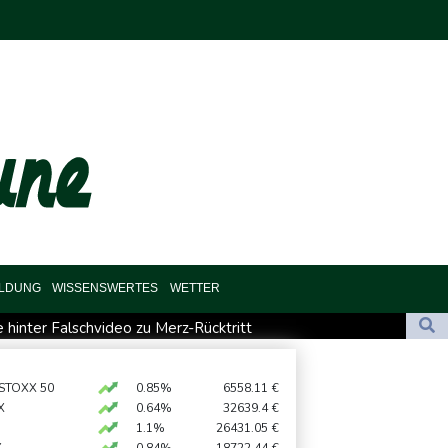
ILDUNG
WISSENSWERTES
WETTER
hinter Falschvideo zu Merz-Rücktritt
l in Leipzig
ündigt Reaktion auf russische Wahlkampf-Einmischung an
 STOXX 50
0.85%
6558.11
€
X
0.64%
32639.4
€
nos Rücktritt
1.1%
26431.05
€