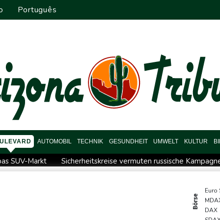
o
Português
ULEVARD
AUTOMOBIL
TECHNIK
GESUNDHEIT
UMWELT
KULTUR
B
pas SUV-Markt
Sicherheitskreise vermuten russische Kampagne 
reffen
Nationaler Sicherheitsrat mit Merz tagt zu Drohnenvorfal
ermittelt wegen Sabotage
Frankreichs Außenminister Barrot k
Euro
Börse
MDA
 der KI vorschlagen
Norwegens Fußball-Verband fordert Infanti
DAX