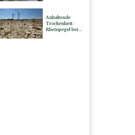
Beugehaft für
Lina E.
Anhaltende
Trockenheit:
Rheinpegel bei
Düsseldorf auf
historischem Tief