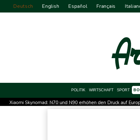
Deutsch
English
Español
Français
Italian
POLITIK
WIRTSCHAFT
SPORT
BO
Xiaomi Skynomad: N70 und N90 erhöhen den Druck auf Euro
Papst Leo XIV. will bei Frankreich-Besuch Missbrauchsopfer t
Kabel der Deutschen Bahn beschädigt: Kölner Staatsschutz 
Ein Viertel der Reisenden in Deutschland lässt sich Ziele von