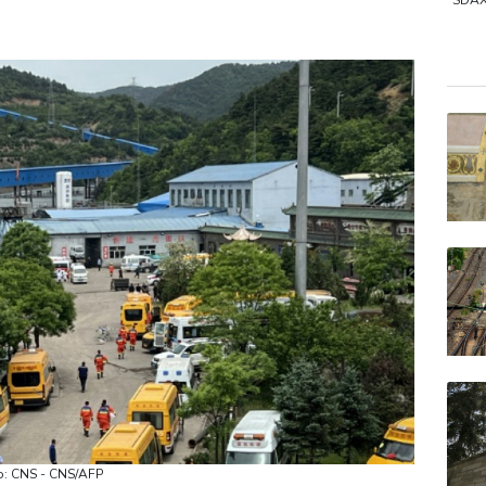
gehaft für Lina E.
Verweigerter Dopingtest: NADA will Vierja
SDA
TecD
Gold
EUR/
to: CNS - CNS/AFP