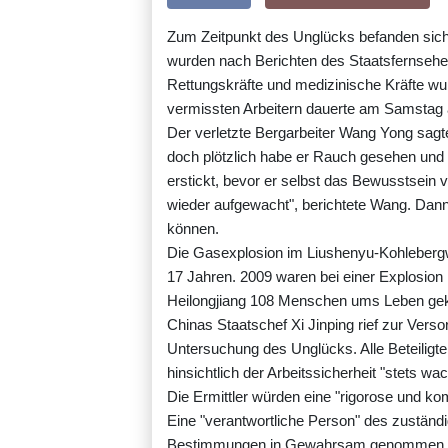
Zum Zeitpunkt des Unglücks befanden sich
wurden nach Berichten des Staatsfernsehe
Rettungskräfte und medizinische Kräfte w
vermissten Arbeitern dauerte am Samstag 
Der verletzte Bergarbeiter Wang Yong sagt
doch plötzlich habe er Rauch gesehen und
erstickt, bevor er selbst das Bewusstsein ve
wieder aufgewacht", berichtete Wang. Dann
können.
Die Gasexplosion im Liushenyu-Kohlebergw
17 Jahren. 2009 waren bei einer Explosion 
Heilongjiang 108 Menschen ums Leben g
Chinas Staatschef Xi Jinping rief zur Verso
Untersuchung des Unglücks. Alle Beteiligt
hinsichtlich der Arbeitssicherheit "stets w
Die Ermittler würden eine "rigorose und 
Eine "verantwortliche Person" des zustän
Bestimmungen in Gewahrsam genommen wo