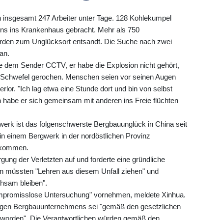
 insgesamt 247 Arbeiter unter Tage. 128 Kohlekumpel
ns ins Krankenhaus gebracht. Mehr als 750
urden zum Unglücksort entsandt. Die Suche nach zwei
an.
e dem Sender CCTV, er habe die Explosion nicht gehört,
 Schwefel gerochen. Menschen seien vor seinen Augen
rlor. "Ich lag etwa eine Stunde dort und bin von selbst
 habe er sich gemeinsam mit anderen ins Freie flüchten
erk ist das folgenschwerste Bergbauunglück in China seit
in einem Bergwerk in der nordöstlichen Provinz
ekommen.
rgung der Verletzten auf und forderte eine gründliche
en müssten "Lehren aus diesem Unfall ziehen" und
achsam bleiben".
kompromisslose Untersuchung" vornehmen, meldete Xinhua.
digen Bergbauunternehmens sei "gemäß den gesetzlichen
rden". Die Verantwortlichen würden gemäß den