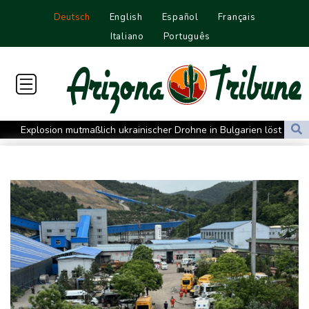
Deutsch
English
Español
Français
Italiano
Português
Explosion mutmaßlich ukrainischer Drohne in Bulgarien löst
diplomatische Verstimmung aus
Selenskyj warnt vor Folgen russischer Angriffe - Vucic für
Integrität der Ukraine
Sieg auf der längsten Etappe: Vollering übernimmt
Gesamtführung
Drohne explodiert an der Grenze zwischen Rumänien und
Bulgarien nahe Gaspipeline
Lionel Messi trauert um seinen Vater
Absturz von Ultraleichtflugzeug: 72-jähriger Pilot stirbt in Baden-