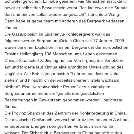
Schwefel gerochen. Er habe gesehen, wie Menschen erstickten,
bevor er selbst das Bewusstsein verlor. "Ich lag etwa eine Stunde
dort und bin von selbst wieder aufgewacht", berichtete Wang.
Dann habe er gemeinsam mit anderen das Bergwerk verlassen
können.
Die Gasexplosion im Liushenyu-Kohlebergwerk war das
folgenschwerste Bergbauunglück in China seit 17 Jahren. 2009
waren bei einer Explosion in einem Bergwerk in der nordöstlichen
Provinz Heilongjiang 108 Menschen ums Leben gekommen.
Chinas Staatschef Xi Jinping rief zur Versorgung der Verletzten
auf und forderte laut Xinhua eine gründliche Untersuchung des
Unglücks. Alle Beteiligten müssten "Lehren aus diesem Unfall
ziehen" und hinsichtlich der Arbeitssicherheit "stets wachsam
bleiben". Eine "verantwortliche Person" des zuständigen
Bergbauunternehmens sei "gemäß den gesetzlichen
Bestimmungen in Gewahrsam genommen worden", berichtete
Xinhua.
Die Provinz Shanxi ist das Zentrum der Kohleförderung in China.
Die asiatische Großmacht verzeichnet trotz des rasanten Ausbaus
erneuerbarer Energien den größten Verbrauch von Kohle
weltweit. Die Sicherheit in Bergwerken in China hat sich in den