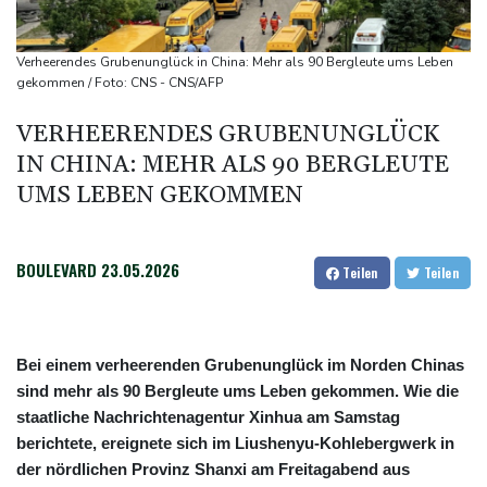
Württemberg
Selenskyj warnt in Belgrad vor Folgen russischer Angriffe für
Verheerendes Grubenunglück in China: Mehr als 90 Bergleute ums Leben
den Winter
gekommen / Foto: CNS - CNS/AFP
Drohnen über Bundeswehrstandort in Nordrhein-Westfalen
VERHEERENDES GRUBENUNGLÜCK
gesichtet
IN CHINA: MEHR ALS 90 BERGLEUTE
Ungarns Regierungspartei nominiert Ex-Gerichtspräsidenten
UMS LEBEN GEKOMMEN
Baka als Staatschef
Schwimm-EM: Halbisch winkt und springt zu Bronze
BOULEVARD
23.05.2026
Teilen
Teilen
Bei einem verheerenden Grubenunglück im Norden Chinas
sind mehr als 90 Bergleute ums Leben gekommen. Wie die
staatliche Nachrichtenagentur Xinhua am Samstag
berichtete, ereignete sich im Liushenyu-Kohlebergwerk in
der nördlichen Provinz Shanxi am Freitagabend aus